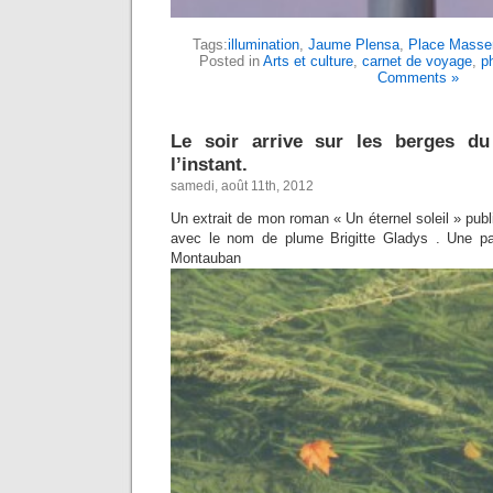
Tags:
illumination
,
Jaume Plensa
,
Place Masse
Posted in
Arts et culture
,
carnet de voyage
,
p
Comments »
Le soir arrive sur les berges d
l’instant.
samedi, août 11th, 2012
Un extrait de mon roman « Un éternel soleil » pu
avec le nom de plume Brigitte Gladys . Une par
Montauban