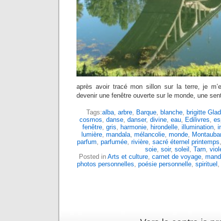
après avoir tracé mon sillon sur la terre, je m’e
devenir une fenêtre ouverte sur le monde, une sen
Tags:
alba
,
arbre
,
Barque
,
blanche
,
brigitte Gla
cosmos
,
danse
,
danser
,
divine
,
eau
,
Edilivres
,
es
fenêtre
,
gris
,
harmonie
,
hirondelle
,
illumination
,
i
lumière
,
mandala
,
mélancolie
,
monde
,
Montauba
parfum
,
parfumée
,
rivière
,
sacré éternel printemps
soie
,
soir
,
soleil
,
Tarn
,
viol
Posted in
Arts et culture
,
carnet de voyage
,
mand
photos personnelles
,
poésie personnelle
,
spirituel