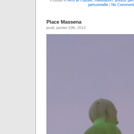
Posted in
Arts et culture
,
méditation
,
photos per
personnelle
|
No Comment
Place Massena
jeudi, janvier 10th, 2013