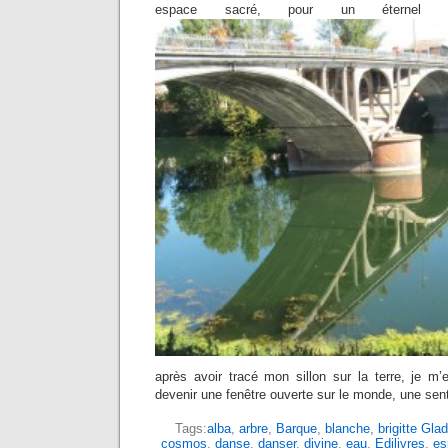
espace sacré, pour un éternel p
après avoir tracé mon sillon sur la terre, je m’e
devenir une fenêtre ouverte sur le monde, une sen
Tags:
alba
,
arbre
,
Barque
,
blanche
,
brigitte Gla
cosmos
,
danse
,
danser
,
divine
,
eau
,
Edilivres
,
es