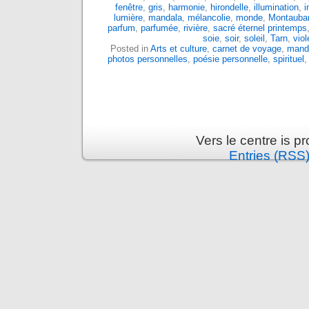
fenêtre
,
gris
,
harmonie
,
hirondelle
,
illumination
,
i
lumière
,
mandala
,
mélancolie
,
monde
,
Montauba
parfum
,
parfumée
,
rivière
,
sacré éternel printemps
soie
,
soir
,
soleil
,
Tarn
,
viol
Posted in
Arts et culture
,
carnet de voyage
,
mand
photos personnelles
,
poésie personnelle
,
spirituel
Vers le centre is 
Entries (RSS