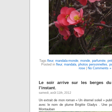
Tags:
fleur
,
mandala-monde
,
monde
,
parfumée
,
pré
Posted in
fleur
,
mandala
,
photos personnelles
,
p
rose
|
No Comments »
Le soir arrive sur les berges d
l’instant.
samedi, août 11th, 2012
Un extrait de mon roman « Un éternel soleil » pu
avec le nom de plume Brigitte Gladys . Une par
Montauban