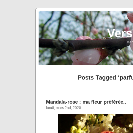
Vers
Man
Posts Tagged ‘parf
Mandala-rose : ma fleur préférée..
lundi, mars 2nd, 2020