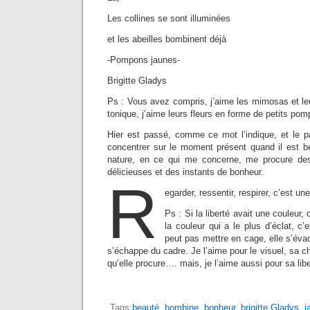
Les collines se sont illuminées
et les abeilles bombinent déjà
-Pompons jaunes-
Brigitte Gladys
Ps : Vous avez compris, j’aime les mimosas et leu
tonique, j’aime leurs fleurs en forme de petits po
Hier est passé, comme ce mot l’indique, et le 
concentrer sur le moment présent quand il est be
nature, en ce qui me concerne, me procure des
délicieuses et des instants de bonheur.
R
egarder, ressentir, respirer, c’est u
Ps : Si la liberté avait une couleur, 
la couleur qui a le plus d’éclat, c’
peut pas mettre en cage, elle s’évad
s’échappe du cadre. Je l’aime pour le visuel, sa cha
qu’elle procure…. mais, je l’aime aussi pour sa li
Tags:
beauté
,
bombine
,
bonheur
,
brigitte Gladys
,
j