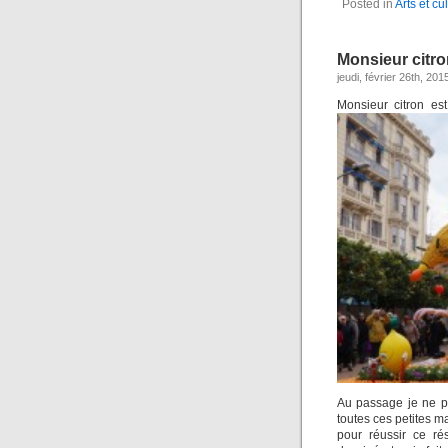
Posted in
Arts et cu
Monsieur citr
jeudi, février 26th, 201
Monsieur citron es
Au passage je ne p
toutes ces petites m
pour réussir ce ré