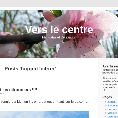
Vers le centre
Mandalas et Relaxation
Avertisse
Posts Tagged ‘citron’
Toutes les p
protégées pa
Si vous souh
veuillez m'
votre appréci
vous voulez 
t les citronniers !!!!
;-)
2015
Pages
itronniers à Menton il y en a partout en haut, sur le balcon en
J’écris…
Joyeuses
L’enfant
Mes lien
Mon ouvr