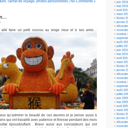
lture
,
carnet de voyage
,
photos personnelles
|
No Comments »
juin 201
mai 201
avril 201
mars 20
on…
février 
janvier 
5
décembr
t allé faire un petit coucou au singe rieur et à ses amis…
novembr
octobre
septemb
août 20
juillet 2
juin 201
mai 201
avril 20
mars 20
février 
janvier 
décembr
novembr
octobre
septemb
août 20
juillet 2
juin 200
mai 200
avril 20
mars 20
février 
eux qu’admirer la beauté de ces œuvres et je pense aussi à
janvier 
ains qui ont travaillé avec patience et finesse pendant des mois
décembr
sultat époustouflant . Bravo aussi aux concepteurs qui ont
novembr