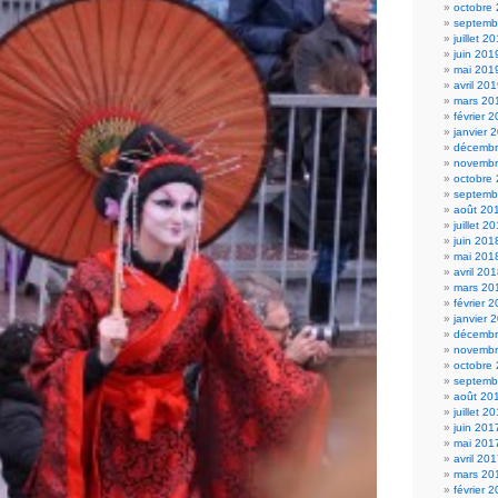
octobre
septemb
juillet 2
juin 201
mai 201
avril 20
mars 20
février 
janvier 
décembr
novembr
octobre
septemb
août 20
juillet 2
juin 201
mai 201
avril 20
mars 20
février 
janvier 
décembr
novembr
octobre
septemb
août 20
juillet 2
juin 201
mai 201
avril 20
mars 20
février 