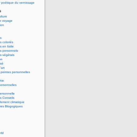
 poétique du vernissage
s
ulture
de voyage
ion
s
 coloriés
 en Italie
s personnels
s végétals
on
ssé
'art
peintes personnelles
hie
ersonnelles
ersonnelle
s Conseils
ement climatique
res Blogogiques
rld