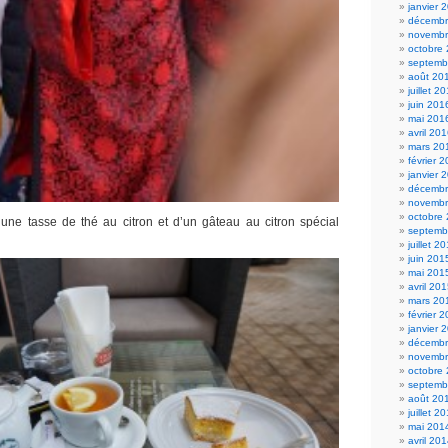
janvier 
décembr
novembr
octobre
septemb
août 20
juillet 2
juin 201
mai 201
avril 20
mars 20
février 
janvier 
décembr
novembr
octobre
une tasse de thé au citron et d’un gâteau au citron spécial
septemb
juillet 2
juin 201
mai 201
avril 20
mars 20
février 
janvier 
décembr
novembr
octobre
septemb
août 20
juillet 2
mai 201
avril 20