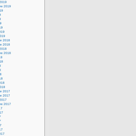
 2019
re 2019
019
9
9
19
19
2019
2019
e 2018
e 2018
 2018
re 2018
18
018
8
8
18
18
2018
2018
e 2017
e 2017
 2017
re 2017
17
017
7
7
17
17
2017