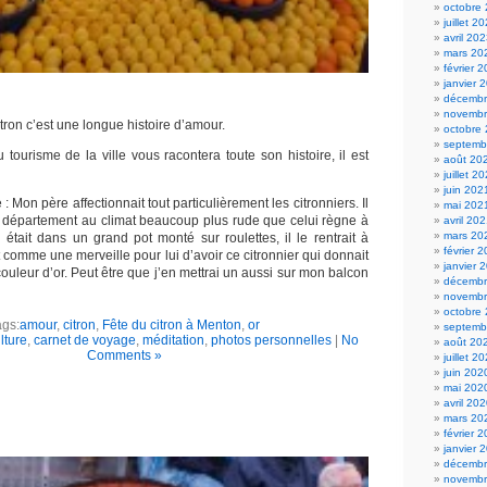
octobre
juillet 2
avril 20
mars 20
février 
janvier 
décembr
novembr
itron c’est une longue histoire d’amour.
octobre
septemb
du tourisme de la ville vous racontera toute son histoire, il est
août 20
juillet 2
juin 202
 Mon père affectionnait tout particulièrement les citronniers. Il
mai 202
n département au climat beaucoup plus rude que celui règne à
avril 20
mars 20
Il était dans un grand pot monté sur roulettes, il le rentrait à
février 
t comme une merveille pour lui d’avoir ce citronnier qui donnait
janvier 
 couleur d’or. Peut être que j’en mettrai un aussi sur mon balcon
décembr
novembr
octobre
ags:
amour
,
citron
,
Fête du citron à Menton
,
or
septemb
ulture
,
carnet de voyage
,
méditation
,
photos personnelles
|
No
août 20
Comments »
juillet 2
juin 202
mai 202
avril 20
mars 20
février 
janvier 
décembr
novembr