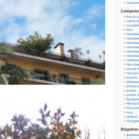
Souvenir
Catégorie
Arts et c
carnet 
constitut
fleur
mandala
mandala
mandalas
mandalas
mandala
mandala
méditati
Non cla
oeuvre d
Oeuvres 
paradis
philosop
photos p
poésie
poésie p
Quelque
Réchauff
Rencont
rose
spirituel
Voyages
Blogoliste
geekswo