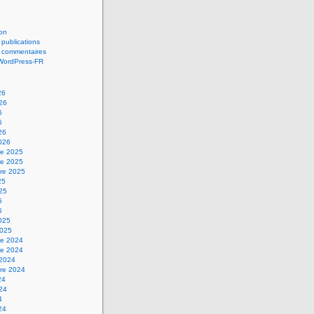
on
 publications
s commentaires
 WordPress-FR
26
026
6
6
26
2026
e 2025
e 2025
re 2025
25
025
5
5
2025
2025
e 2024
e 2024
 2024
re 2024
24
024
4
24