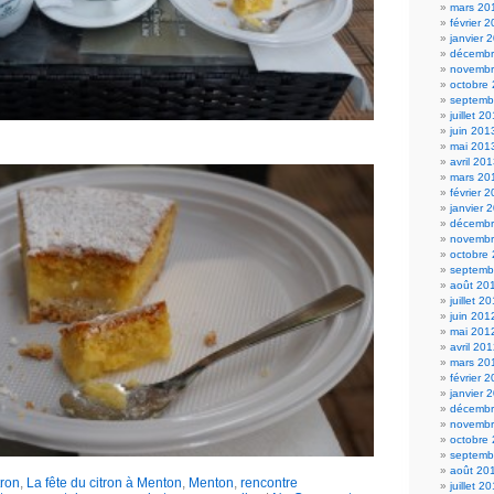
mars 20
février 
janvier 
décembr
novembr
octobre
septemb
juillet 2
juin 201
mai 201
avril 20
mars 20
février 
janvier 
décembr
novembr
octobre
septemb
août 20
juillet 2
juin 201
mai 201
avril 20
mars 20
février 
janvier 
décembr
novembr
octobre
septemb
août 20
tron
,
La fête du citron à Menton
,
Menton
,
rencontre
juillet 2