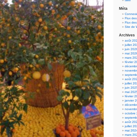
twivi
Méta
Connexi
Flux des
Flux de
Site de
Archives
août 20
juillet 2
juin 202
mai 202
mars 20
février 
décembr
novembr
septemb
août 20
juillet 2
juin 202
mai 202
février 
janvier 
décembr
novembr
octobre
septemb
août 20
juillet 2
mai 202
mars 20