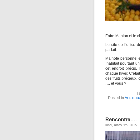
Entre Menton et le c
Le site de l’office 
parfait.
Ma note personnelle :
habitait pourtant u
cet endroit précis. 
chaque hiver. C’étai
des fruits précieux,
…. et vous ?
T
Posted in
Arts et c
Rencontre….
lundi, mars 9th, 2015