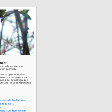
ment
hotos de ce site sont
r un copyright.
aitez copier une photo,
envoyer un message avec
ation sur l'utilisation que
en faire, je vous répondrais
 fêtes de fin d’années.
 que je fus…
s
age : Un éternel soleil