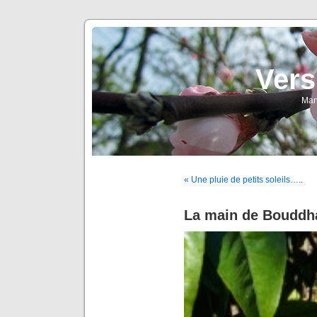
Vers
Man
« Une pluie de petits soleils…..
La main de Bouddh