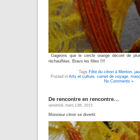
Gageons que le cercle orange décoré de plu
réchauffées. Bravo les filles !!!!
Tags:
Fête du citron à Menton
,
ja
Posted in
Arts et culture
,
carnet de voyage
,
mand
No Comments »
De rencontre en rencontre…
vendredi, mars 13th, 2015
Monsieur citron se divertit.