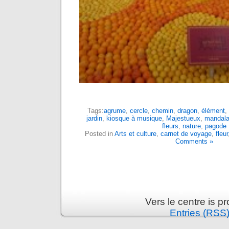
Tags:
agrume
,
cercle
,
chemin
,
dragon
,
élément
,
jardin
,
kiosque à musique
,
Majestueux
,
mandala
fleurs
,
nature
,
pagode
Posted in
Arts et culture
,
carnet de voyage
,
fleur
Comments »
Vers le centre is 
Entries (RSS