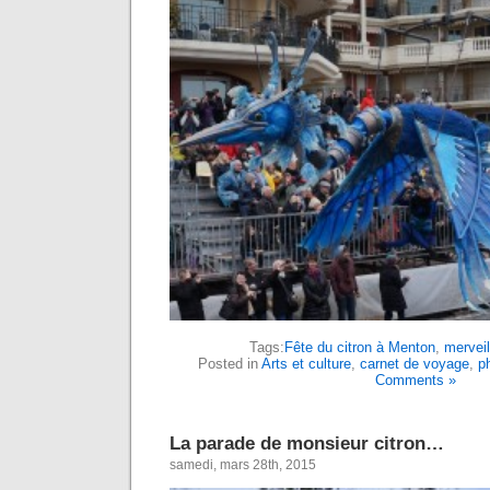
Tags:
Fête du citron à Menton
,
merveil
Posted in
Arts et culture
,
carnet de voyage
,
p
Comments »
La parade de monsieur citron…
samedi, mars 28th, 2015