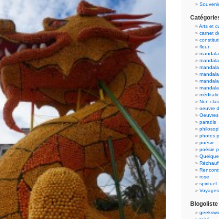
Souvenir
Catégorie
Arts et c
carnet 
constitut
fleur
mandala
mandala
mandalas
mandalas
mandala
mandala
méditati
Non cla
oeuvre d
Oeuvres 
paradis
philosop
photos p
poésie
poésie p
Quelque
Réchauff
Rencont
rose
spirituel
Voyages
Blogoliste
geekswo