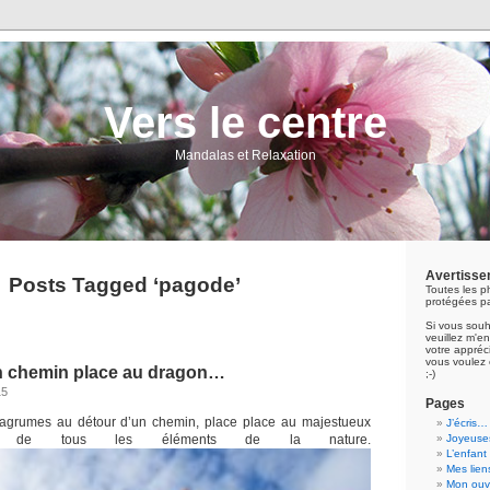
Vers le centre
Mandalas et Relaxation
Avertisse
Posts Tagged ‘pagode’
Toutes les p
protégées pa
Si vous souh
veuillez m'
votre appréci
vous voulez 
n chemin place au dragon…
;-)
15
Pages
 agrumes au détour d’un chemin, place place au majestueux
J’écris…
re de tous les éléments de la nature.
Joyeuses
L’enfant
Mes lien
Mon ouvr