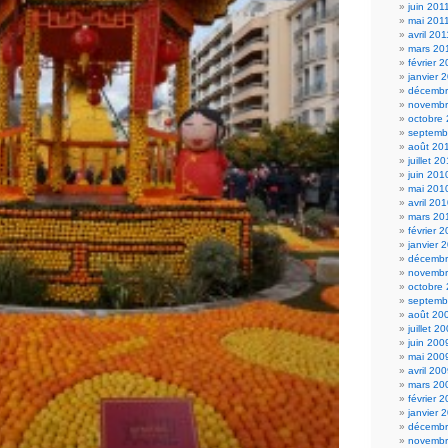
juin 201
mai 201
avril 201
mars 20
février 
janvier 
décembr
novembr
octobre
septemb
août 20
juillet 2
juin 201
mai 201
avril 20
mars 20
février 
janvier 
décembr
novembr
octobre
septemb
août 20
juillet 2
juin 200
mai 200
avril 20
mars 20
février 
janvier 
décembr
novembr