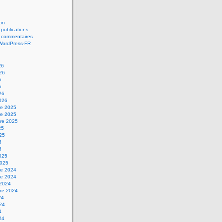
on
 publications
s commentaires
 WordPress-FR
26
026
6
6
26
2026
e 2025
e 2025
re 2025
25
025
5
5
2025
2025
e 2024
e 2024
 2024
re 2024
24
024
4
24