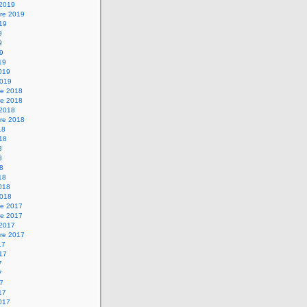
 2019
re 2019
019
9
9
19
19
2019
2019
e 2018
e 2018
 2018
re 2018
18
018
8
8
18
18
2018
2018
e 2017
e 2017
 2017
re 2017
17
017
7
7
17
17
2017