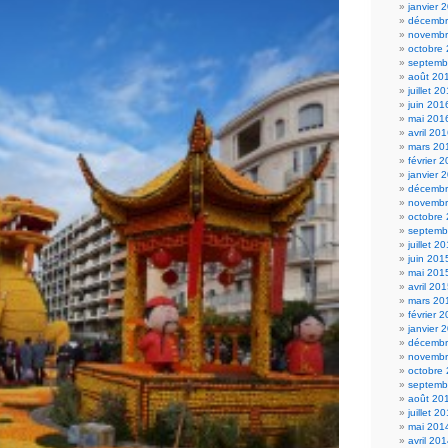
janvier 
décembr
novembr
octobre
septemb
août 20
juillet 2
juin 201
mai 201
avril 20
mars 20
février 
janvier 
décembr
novembr
octobre
septemb
juillet 2
juin 201
mai 201
avril 20
mars 20
février 
janvier 
décembr
novembr
octobre
septemb
août 20
juillet 2
mai 201
avril 20