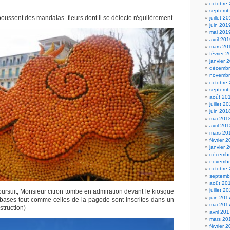
octobre
septemb
oussent des mandalas- fleurs dont il se délecte régulièrement.
juillet 2
juin 201
mai 201
avril 20
mars 20
février 
janvier 
décembr
novembr
octobre
septemb
août 20
juillet 2
juin 201
mai 201
avril 20
mars 20
février 
janvier 
décembr
novembr
octobre
septemb
août 20
juillet 2
rsuit, Monsieur citron tombe en admiration devant le kiosque
juin 201
bases tout comme celles de la pagode sont inscrites dans un
mai 201
struction)
avril 20
mars 20
février 