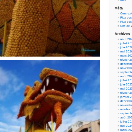
twivi
Méta
Connexi
Flux des
Flux de
Site de
Archives
août 20
juillet 2
juin 202
mai 202
mars 20
février 
décembr
novembr
septemb
août 20
juillet 2
juin 202
mai 202
février 
janvier 
décembr
novembr
octobre
septemb
août 20
juillet 2
mai 202
mars 20