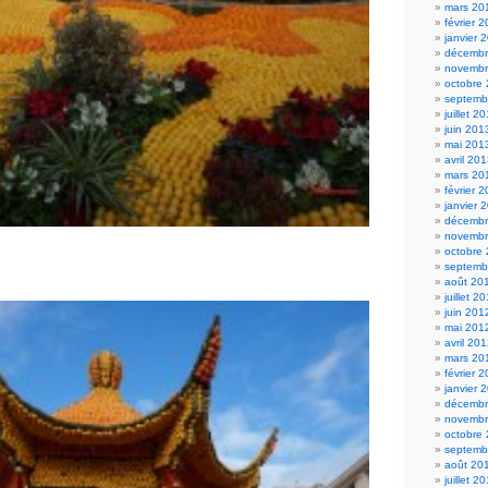
mars 20
février 
janvier 
décembr
novembr
octobre
septemb
juillet 2
juin 201
mai 201
avril 20
mars 20
février 
janvier 
décembr
novembr
octobre
septemb
août 20
juillet 2
juin 201
mai 201
avril 20
mars 20
février 
janvier 
décembr
novembr
octobre
septemb
août 20
juillet 2