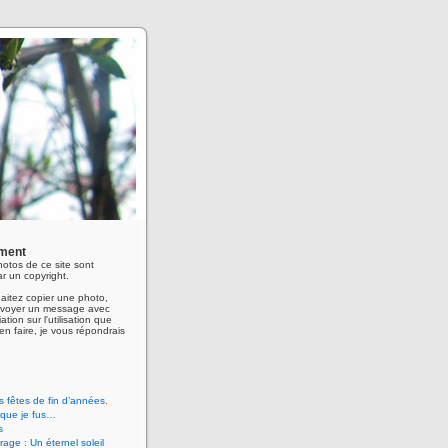
ment
hotos de ce site sont
r un copyright.
aitez copier une photo,
envoyer un message avec
ation sur l'utilisation que
en faire, je vous répondrais
 fêtes de fin d’années.
 que je fus…
s
age : Un éternel soleil