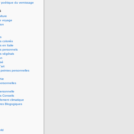
 poétique du vernissage
s
ulture
de voyage
ion
s
 coloriés
 en Italie
s personnels
s végétals
on
ssé
'art
peintes personnelles
hie
ersonnelles
ersonnelle
s Conseils
ement climatique
res Blogogiques
rld