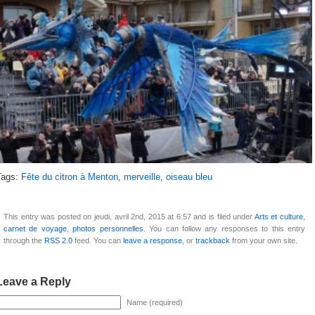
Tags:
Fête du citron à Menton
,
merveille
,
oiseau bleu
This entry was posted on jeudi, avril 2nd, 2015 at 6:57 and is filed under
Arts et culture
,
carnet de voyage
,
photos personnelles
. You can follow any responses to this entry
through the
RSS 2.0
feed. You can
leave a response
, or
trackback
from your own site.
Leave a Reply
Name (required)