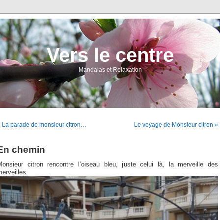
Vers le centre
Mandalas et Relaxation
 La parade de monsieur citron…
Le voyage de Monsieur citron »
En chemin
Monsieur citron rencontre l’oiseau bleu, juste celui là, la merveille des
erveilles.