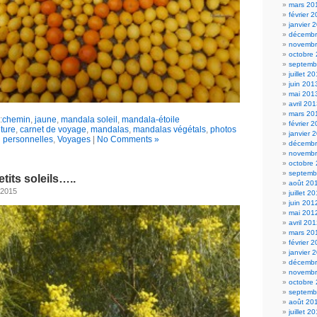
mars 20
février 
janvier 
décembr
novembr
octobre
septemb
juillet 2
juin 201
mai 201
avril 20
mars 20
:
chemin
,
jaune
,
mandala soleil
,
mandala-étoile
février 
lture
,
carnet de voyage
,
mandalas
,
mandalas végétals
,
photos
janvier 
personnelles
,
Voyages
|
No Comments »
décembr
novembr
octobre
septemb
tits soleils…..
août 20
 2015
juillet 2
juin 201
mai 201
avril 20
mars 20
février 
janvier 
décembr
novembr
octobre
septemb
août 20
juillet 2