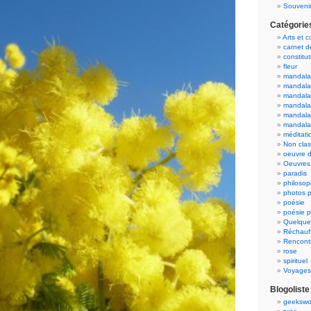
Souvenir
Catégorie
Arts et c
carnet 
constitut
fleur
mandala
mandala
mandalas
mandalas
mandala
mandala
méditati
Non cla
oeuvre d
Oeuvres 
paradis
philosop
photos p
poésie
poésie p
Quelque
Réchauff
Rencont
rose
spirituel
Voyages
Blogoliste
geekswo