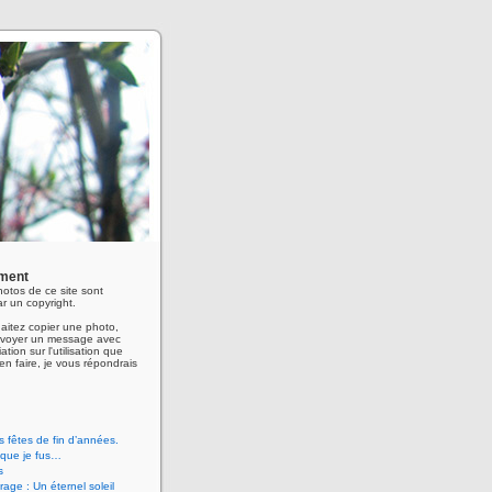
ment
hotos de ce site sont
r un copyright.
aitez copier une photo,
envoyer un message avec
ation sur l'utilisation que
en faire, je vous répondrais
 fêtes de fin d’années.
 que je fus…
s
age : Un éternel soleil