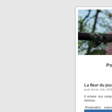
Po
La fleur du jo
jeudi, février 11th, 201
Il éclaire nos camp
mimosa .
-Respiration expi