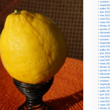
octobre
septemb
juillet 2
juin 201
mai 201
avril 20
mars 20
février 
janvier 
décembr
novembr
octobre
septemb
août 20
juillet 2
juin 201
mai 201
avril 20
mars 20
février 
janvier 
décembr
novembr
octobre
septemb
août 20
juillet 2
juin 201
mai 201
avril 20
mars 20
février 