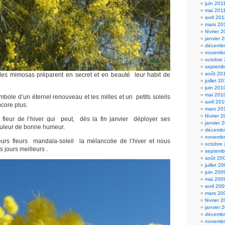
juin 201
mai 201
avril 201
mars 20
février 
janvier 
décembr
novembr
octobre
septemb
août 20
 les mimosas préparent en secret et en beauté leur habit de
juillet 2
juin 201
mai 201
ymbole d’un éternel renouveau et les milles et un petits soleils
avril 20
core plus.
mars 20
février 
fleur de l’hiver qui peut, dès la fin janvier déployer ses
janvier 
leur de bonne humeur.
décembr
novembr
eurs fleurs mandala-soleil la mélancolie de l’hiver et nous
octobre
 jours meilleurs .
septemb
août 20
juillet 2
juin 200
mai 200
avril 20
mars 20
février 
janvier 
décembr
novembr