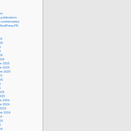
on
 publications
s commentaires
 WordPress-FR
26
026
6
6
26
2026
e 2025
e 2025
re 2025
25
025
5
5
2025
2025
e 2024
e 2024
 2024
re 2024
24
024
4
24