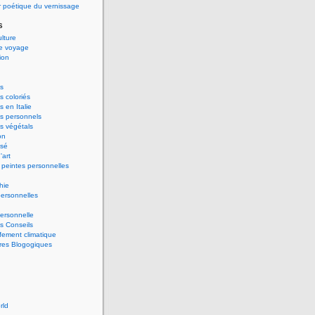
 poétique du vernissage
s
ulture
de voyage
ion
s
 coloriés
 en Italie
s personnels
s végétals
on
ssé
'art
peintes personnelles
hie
ersonnelles
ersonnelle
s Conseils
ement climatique
res Blogogiques
rld