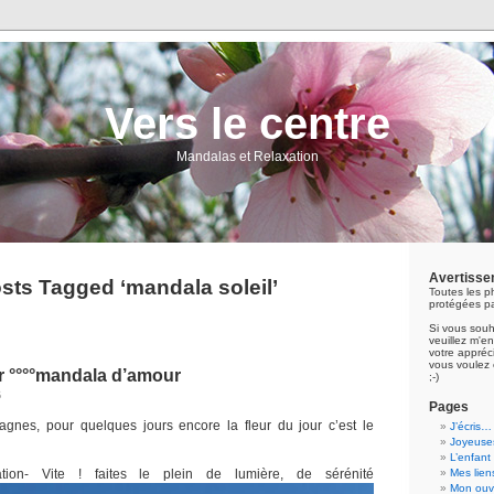
Vers le centre
Mandalas et Relaxation
Avertisse
sts Tagged ‘mandala soleil’
Toutes les p
protégées pa
Si vous souh
veuillez m'
votre appréci
vous voulez 
ur °°°°mandala d’amour
;-)
6
Pages
agnes, pour quelques jours encore la fleur du jour c’est le
J’écris…
Joyeuses
L’enfant
ration- Vite ! faites le plein de lumière, de sérénité
Mes lien
Mon ouvr