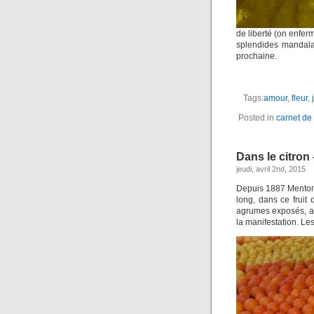
de liberté (on enfer
splendides mandala 
prochaine.
Tags:
amour
,
fleur
,
Posted in
carnet de
Dans le citron 
jeudi, avril 2nd, 2015
Depuis 1887 Menton 
long, dans ce fruit
agrumes exposés, au 
la manifestation. Les