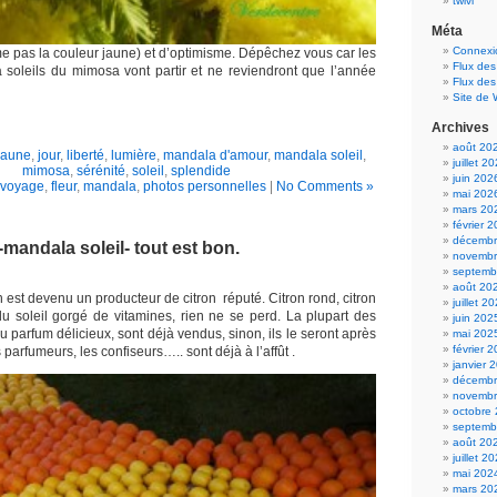
twivi
Méta
Connexi
me pas la couleur jaune) et d’optimisme. Dépêchez vous car les
Flux des
soleils du mimosa vont partir et ne reviendront que l’année
Flux de
Site de
Archives
août 20
jaune
,
jour
,
liberté
,
lumière
,
mandala d'amour
,
mandala soleil
,
juillet 2
mimosa
,
sérénité
,
soleil
,
splendide
juin 202
 voyage
,
fleur
,
mandala
,
photos personnelles
|
No Comments »
mai 202
mars 20
février 
décembr
-mandala soleil- tout est bon.
novembr
septemb
août 20
est devenu un producteur de citron réputé. Citron rond, citron
juillet 2
 du soleil gorgé de vitamines, rien ne se perd. La plupart des
juin 202
parfum délicieux, sont déjà vendus, sinon, ils le seront après
mai 202
février 
 parfumeurs, les confiseurs….. sont déjà à l’affût .
janvier 
décembr
novembr
octobre
septemb
août 20
juillet 2
mai 202
mars 20