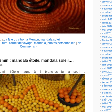
janvier 
décembr
novembr
octobre
septemb
août 20
juillet 2
juin 201
mai 201
avril 20
mars 20
gs:
La fête du citron à Menton
,
mandala soleil
février 
ulture
,
carnet de voyage
,
mandala
,
photos personnelles
|
No
janvier 
Comments »
décembr
novembr
octobre
septemb
min : mandala étoile, mandala soleil….
juillet 2
15
juin 201
mai 201
min l’étoile jaune à 4 branches lui a souri .
avril 20
mars 20
février 
janvier 
décembr
novembr
octobre
septemb
août 20
juillet 2
mai 201
avril 20