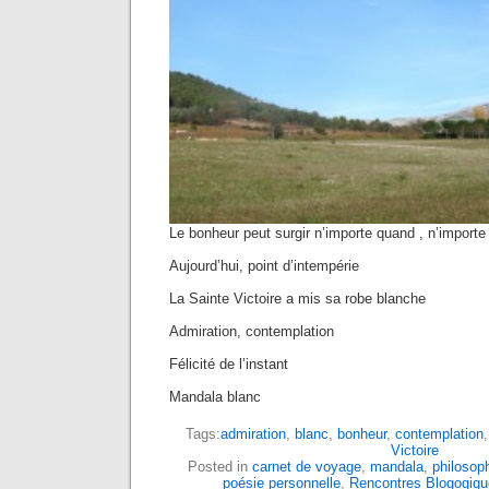
Le bonheur peut surgir n’importe quand , n’importe
Aujourd’hui, point d’intempérie
La Sainte Victoire a mis sa robe blanche
Admiration, contemplation
Félicité de l’instant
Mandala blanc
Tags:
admiration
,
blanc
,
bonheur
,
contemplation
Victoire
Posted in
carnet de voyage
,
mandala
,
philosop
poésie personnelle
,
Rencontres Blogogiqu