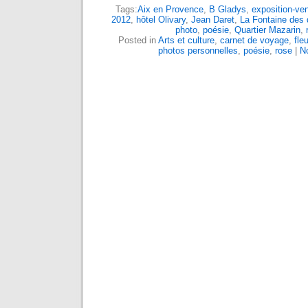
Tags:
Aix en Provence
,
B Gladys
,
exposition-ve
2012
,
hôtel Olivary
,
Jean Daret
,
La Fontaine des 
photo
,
poésie
,
Quartier Mazarin
,
Posted in
Arts et culture
,
carnet de voyage
,
fleu
photos personnelles
,
poésie
,
rose
|
N