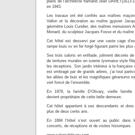
plans de l’architecte flamand Jean DARET(1613-1668
en 1943.
Les travaux ont été confiés aux maîtres maçon
Vallon et la décoration au maître gypsier Jacq
géomètre Louis Cundier, des maîtres menuisiers 
Menard, du sculpteur Jacques Fosse et du maître
Cet hôtel est desservi par une vaste cage d’es
rampe louis xv en fer forgé figurant parmi les plus 
Ses trois salons en enfilade, joliment décorés d
de tentures murales en soierie lyonnaise style R
les réceptions. Son jardin intérieur à la français
est ombragé par de grands arbres, j’ai tout partic
les allées de buis et les magnifiques géraniums ro
vert foncé de l’ensemble.
En 1978, la famille D’Olivary, vieille famille
devient propriétaire de cette belle demeure.
Cet hôtel appartient à ses descendants et donc
plus de deux cents ans.
En 1884 l’hôtel s’est ouvert au public dans l
concerts, de réceptions et de visites historiques.
www.salonsdolivary.com