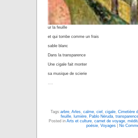
ur la feuille
et qui tombe comme un frais
sable blanc
Dans la transparence
Une cigale fait monter
sa musique de scierie
….
Tags:
arbre
,
Arles
,
calme
,
ciel
,
cigale
,
Cimetière 
feuille
,
lumière
,
Pablo Néruda
,
transparenc
Posted in
Arts et culture
,
carnet de voyage
,
médit
poésie
,
Voyages
|
No Comme