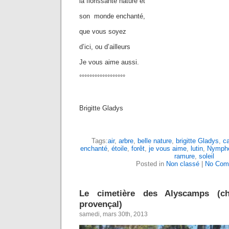
la florissante nature et
son monde enchanté,
que vous soyez
d’ici, ou d’ailleurs
Je vous aime aussi.
°°°°°°°°°°°°°°°°°°
Brigitte Gladys
Tags:
air
,
arbre
,
belle nature
,
brigitte Gladys
,
c
enchanté
,
étoile
,
forêt
,
je vous aime
,
lutin
,
Nymph
ramure
,
soleil
Posted in
Non classé
|
No Com
Le cimetière des Alyscamps (c
provençal)
samedi, mars 30th, 2013