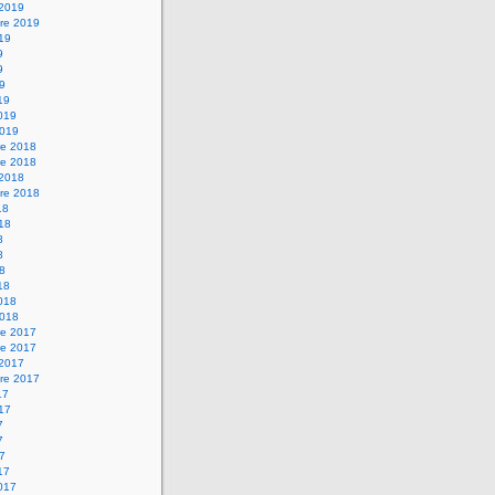
 2019
re 2019
019
9
9
19
19
2019
2019
e 2018
e 2018
 2018
re 2018
18
018
8
8
18
18
2018
2018
e 2017
e 2017
 2017
re 2017
17
017
7
7
17
17
2017