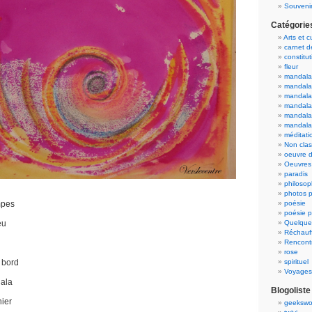
Souvenir
Catégorie
Arts et c
carnet 
constitut
fleur
mandala
mandala
mandalas
mandalas
mandala
mandala
méditati
Non cla
oeuvre d
Oeuvres 
paradis
philosop
photos p
mpes
poésie
poésie p
eu
Quelque
Réchauff
Rencont
rose
 bord
spirituel
Voyages
dala
Blogoliste
hier
geekswo