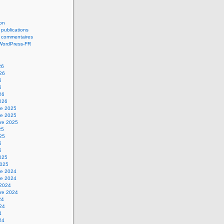
on
 publications
s commentaires
 WordPress-FR
26
026
6
6
26
2026
e 2025
e 2025
re 2025
25
025
5
5
2025
2025
e 2024
e 2024
 2024
re 2024
24
024
4
24