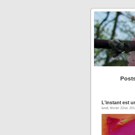
Post
L’instant est 
lundi, février 22nd, 20