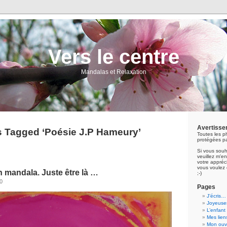
Vers le centre
Mandalas et Relaxation
Avertisse
s Tagged ‘Poésie J.P Hameury’
Toutes les p
protégées pa
Si vous souh
veuillez m'
votre appréci
vous voulez 
un mandala. Juste être là …
;-)
10
Pages
J’écris…
Joyeuses
L’enfant
Mes lien
Mon ouvr