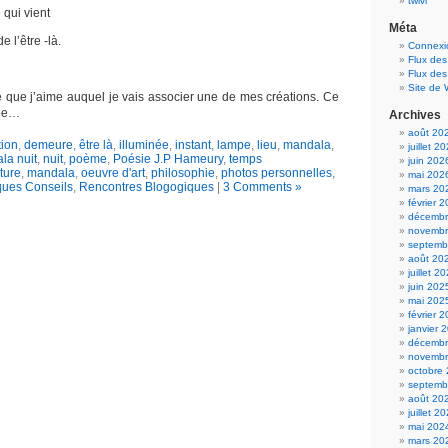
twivi
 qui vient
Méta
e l’être -là.
Connexi
Flux des
Flux de
Site de
que j’aime auquel je vais associer une de mes créations. Ce
née…
Archives
août 20
tion
,
demeure
,
être là
,
illuminée
,
instant
,
lampe
,
lieu
,
mandala
,
juillet 2
la nuit
,
nuit
,
poème
,
Poésie J.P Hameury
,
temps
juin 202
lture
,
mandala
,
oeuvre d'art
,
philosophie
,
photos personnelles
,
mai 202
ues Conseils
,
Rencontres Blogogiques
|
3 Comments »
mars 20
février 
décembr
novembr
septemb
août 20
juillet 2
juin 202
mai 202
février 
janvier 
décembr
novembr
octobre
septemb
août 20
juillet 2
mai 202
mars 20