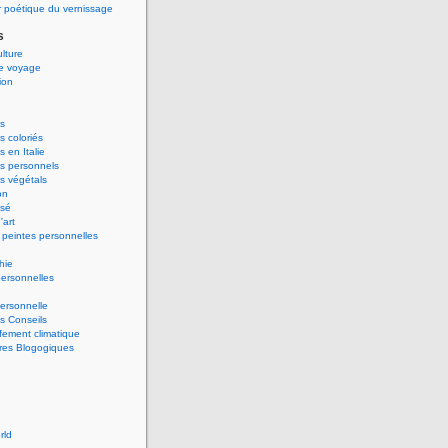
 poétique du vernissage
s
ulture
de voyage
ion
s
 coloriés
 en Italie
s personnels
s végétals
on
ssé
'art
peintes personnelles
hie
ersonnelles
ersonnelle
s Conseils
ement climatique
res Blogogiques
rld