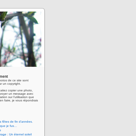
ment
hotos de ce site sont
r un copyright.
aitez copier une photo,
envoyer un message avec
ation sur l'utilisation que
en faire, je vous répondrais
 fêtes de fin d’années.
 que je fus…
s
age : Un éternel soleil