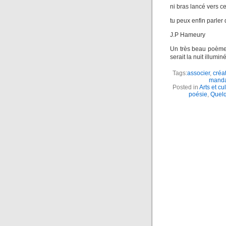
ni bras lancé vers ce
tu peux enfin parler d
J.P Hameury
Un très beau poème 
serait la nuit illumi
Tags:
associer
,
créa
manda
Posted in
Arts et cu
poésie
,
Quelq