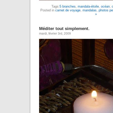
Tags:
5 branches
,
mandala-étoile
,
océan
,
Posted in
carnet de voyage
,
mandalas
,
photos pe
»
Méditer tout simplement.
mardi, février 3rd, 2009