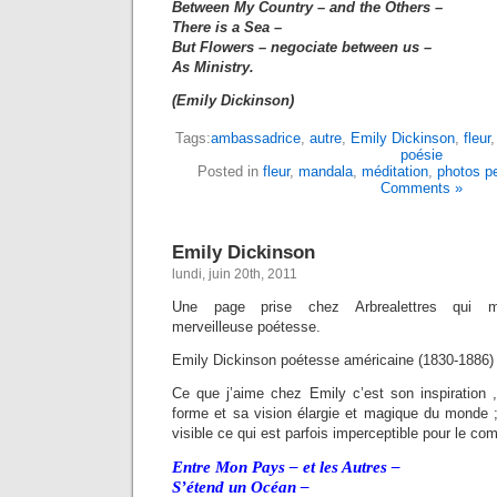
Between My Country – and the Others –
There is a Sea –
But Flowers – negociate between us –
As Ministry.
(Emily Dickinson)
Tags:
ambassadrice
,
autre
,
Emily Dickinson
,
fleur
poésie
Posted in
fleur
,
mandala
,
méditation
,
photos p
Comments »
Emily Dickinson
lundi, juin 20th, 2011
Une page prise chez Arbrealettres qui m’
merveilleuse poétesse.
Emily Dickinson poétesse américaine (1830-1886)
Ce que j’aime chez Emily c’est son inspiration , 
forme et sa vision élargie et magique du monde ; 
visible ce qui est parfois imperceptible pour le c
Entre Mon Pays – et les Autres –
S’étend un Océan –