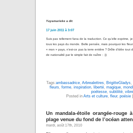
Yayamarieke
a dit
17 juin 2011 à 3:07
Suis pas tellement fana de la traduction. Ce qu’elle exprime, je 
tous les pays du monde. Belle pensée, mais pourquoi les fleur
« mon » pays, n’est-ce pas la terre entière ? Drôle d’idée tout
de nationalité par le simple fait de naître : -))
Tags:
ambassadrice
,
Arbrealettres
,
BrigitteGladys
,
fleurs
,
forme
,
inspiration
,
liberté
,
magique
,
mond
poétesse
,
subtilité
,
vibre
Posted in
Arts et culture
,
fleur
,
poésie
Un mandala-étoile orangée-rouge à
plage venue du fond de l’océan atte
mardi, août 17th, 2010