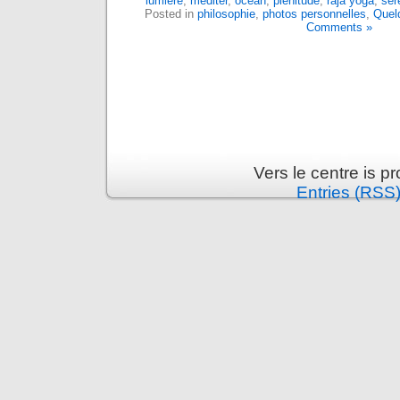
lumière
,
méditer
,
océan
,
plénitude
,
raja yoga
,
sér
Posted in
philosophie
,
photos personnelles
,
Quel
Comments »
Vers le centre is 
Entries (RSS