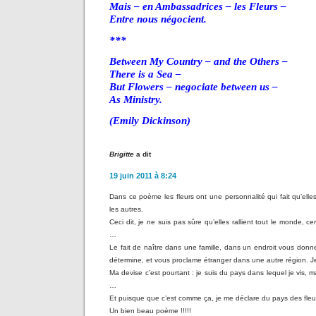
Mais – en Ambassadrices – les Fleurs –
Entre nous négocient.
***
Between My Country – and the Others –
There is a Sea –
But Flowers – negociate between us –
As Ministry.
(Emily Dickinson)
Brigitte
a dit
19 juin 2011 à 8:24
Dans ce poème les fleurs ont une personnalité qui fait qu’elles
les autres.
Ceci dit, je ne suis pas sûre qu’elles rallient tout le monde, ce
…
Le fait de naître dans une famille, dans un endroit vous donn
détermine, et vous proclame étranger dans une autre région. Je
Ma devise c’est pourtant : je suis du pays dans lequel je vis
…
Et puisque que c’est comme ça, je me déclare du pays des fleur
Un bien beau poème !!!!!