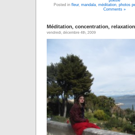
poésie
Posted in
fleur
,
mandala
,
méditation
,
photos p
Comments »
Méditation, concentration, relaxation
vendredi, décembre 4th, 2009