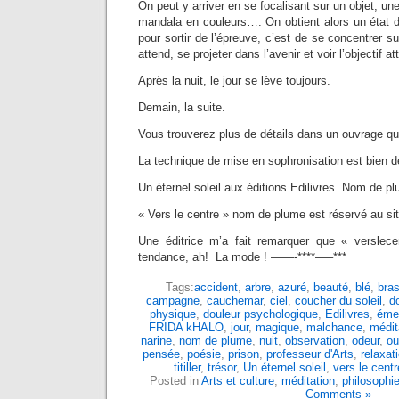
On peut y arriver en se focalisant sur un objet, une
mandala en couleurs…. On obtient alors un état 
pour sortir de l’épreuve, c’est de se concentrer sur
attend, se projeter dans l’avenir et voir l’objectif att
Après la nuit, le jour se lève toujours.
Demain, la suite.
Vous trouverez plus de détails dans un ouvrage que
La technique de mise en sophronisation est bien dé
Un éternel soleil aux éditions Edilivres. Nom de pl
« Vers le centre » nom de plume est réservé au sit
Une éditrice m’a fait remarquer que « verslece
tendance, ah! La mode ! ——-****—–***
Tags:
accident
,
arbre
,
azuré
,
beauté
,
blé
,
bras
campagne
,
cauchemar
,
ciel
,
coucher du soleil
,
d
physique
,
douleur psychologique
,
Edilivres
,
émer
FRIDA kHALO
,
jour
,
magique
,
malchance
,
médit
narine
,
nom de plume
,
nuit
,
observation
,
odeur
,
ou
pensée
,
poésie
,
prison
,
professeur d'Arts
,
relaxat
titiller
,
trésor
,
Un éternel soleil
,
vers le centr
Posted in
Arts et culture
,
méditation
,
philosophi
Comments »