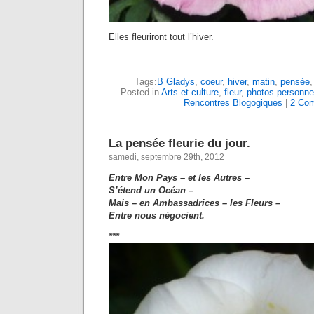
Elles fleuriront tout l’hiver.
Tags:
B Gladys
,
coeur
,
hiver
,
matin
,
pensée
Posted in
Arts et culture
,
fleur
,
photos personne
Rencontres Blogogiques
|
2 Co
La pensée fleurie du jour.
samedi, septembre 29th, 2012
Entre Mon Pays – et les Autres –
S’étend un Océan –
Mais – en Ambassadrices – les Fleurs –
Entre nous négocient.
***