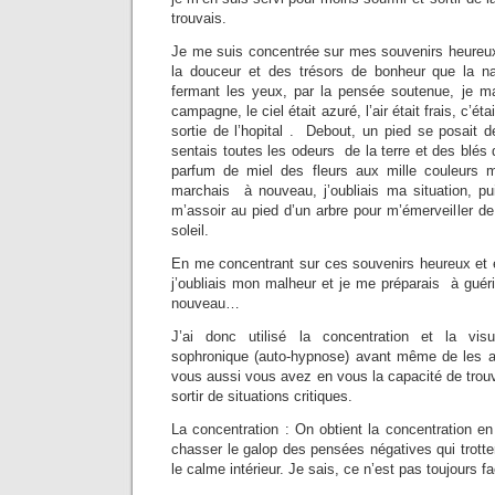
trouvais.
Je me suis concentrée sur mes souvenirs heureu
la douceur et des trésors de bonheur que la na
fermant les yeux, par la pensée soutenue, je m
campagne, le ciel était azuré, l’air était frais, c’éta
sortie de l’hopital . Debout, un pied se posait de
sentais toutes les odeurs de la terre et des blés 
parfum de miel des fleurs aux mille couleurs me
marchais à nouveau, j’oubliais ma situation, pu
m’assoir au pied d’un arbre pour m’émerveiller d
soleil.
En me concentrant sur ces souvenirs heureux et en 
j’oubliais mon malheur et je me préparais à guérir
nouveau…
J’ai donc utilisé la concentration et la vis
sophronique (auto-hypnose) avant même de les av
vous aussi vous avez en vous la capacité de trou
sortir de situations critiques.
La concentration : On obtient la concentration 
chasser le galop des pensées négatives qui trotten
le calme intérieur. Je sais, ce n’est pas toujours fa