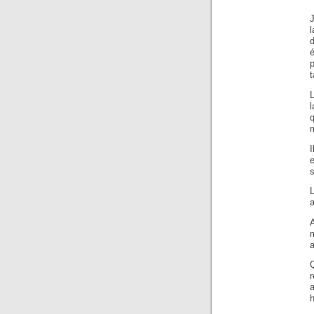
J
l
d
é
t
L
l
q
m
s
L
a
A
m
r
a
h