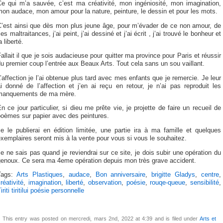
Ce qui m’a sauvée, c’est ma créativité, mon ingéniosité, mon imagination,
on audace, mon amour pour la nature, peinture, le dessin et pour les mots.
C’est ainsi que dès mon plus jeune âge, pour m’évader de ce non amour, de
es maltraitances, j’ai peint, j’ai dessiné et j’ai écrit , j’ai trouvé le bonheur et
a liberté.
allait il que je sois audacieuse pour quitter ma province pour Paris et réussir
u premier coup l’entrée aux Beaux Arts. Tout cela sans un sou vaillant.
’affection je l’ai obtenue plus tard avec mes enfants que je remercie. Je leur
i donné de l’affection et j’en ai reçu en retour, je n’ai pas reproduit les
manquements de ma mère.
n ce jour particulier, si dieu me prête vie, je projette de faire un recueil de
poèmes sur papier avec des peintures.
e le publierai en édition limitée, une partie ira à ma famille et quelques
xemplaires seront mis à la vente pour vous si vous le souhaitez.
e ne sais pas quand je reviendrai sur ce site, je dois subir une opération du
genoux. Ce sera ma 4eme opération depuis mon très grave accident.
Tags:
Arts Plastiques
,
audace
,
Bon anniversaire
,
brigitte Gladys
,
centre
,
réativité
,
imagination
,
liberté
,
observation
,
poésie
,
rouqe-queue
,
sensibilité
,
iriti tiritilui poésie personnelle
This entry was posted on mercredi, mars 2nd, 2022 at 4:39 and is filed under
Arts et