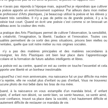
e n’avais pas répondu à l’époque mais, aujourd’hui je répondrais que cultiver
a poésie apporte un enrichissement supérieur. Par ailleurs dans mon métier
e professeur d’Arts plastiques, j’ai beaucoup utilisé la poésie et les élèves y
taient très sensibles. Il n’y a pas de petite ou de grande poésie, il y a la
poésie tout court. Quand on écrit une poésie c’est comme si on brossait un
ableau avec la couleur des mots.
a pratique des Arts Plastiques permet de cultiver l’observation, la sensibilité,
a créativité, l’imagination, la liberté, l’audace et l’innovation. Toutes ces
ualités permettent de ce sortir des pires situations, prisons bien réelles ou
entales, quelle que soit notre métier ou nos origines sociales.
Il n’y a pas des matières principales et des matières secondaires à
enseigner, les Arts Plastiques ont bien leur place dans l’apprentissage
colaire et la formation de futurs adultes intelligents et libres.
a poésie est au centre, quand on est au centre on touche l’essentiel et cela
pporte une liberté et un bonheur inestimable.
ujourd’hui c’est mon anniversaire, ma naissance fut un jour difficile ma mère
’a rejetée, elle ne voulait plus d’enfant ou pas d’enfant, Vous ne trouverez
aucune photo de moi bébé dans les bras de ma mère.
Quand, à la naissance on vous estampille d’un mandala brisé, d’ enfant
ejeté, d’ enfant non désiré, se sentir bien, se sentir heureux, se sentir aimé,
voir confiance, trouvé sa place dans la société, c’est hautement difficile et
autement difficile de restaurer ce mandala de vie.