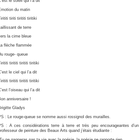
’est le soleil qui l’a dit
Emotion du matin
irititi tiriti tirititi tiritiki
aillissant de terre
ers la cime bleue
La flèche flammée
Du rouge- queue
irititi tirititi tirititi tiritiki
’est le ciel qui l’a dit
irititi tirititi tirititi tiritiki
’est l’oiseau qui l’a dit
on anniversaire !
rigitte Gladys
PS : Le rouge-queue se nomme aussi rossignol des murailles.
PS : A ces considérations terre à terre et très peu encourageantes d’un
rofesseur de peinture des Beaux Arts quand j’étais étudiante :
Tu ne gagneras pas ta vie avec la poésie, la poésie ne rapporte rien.