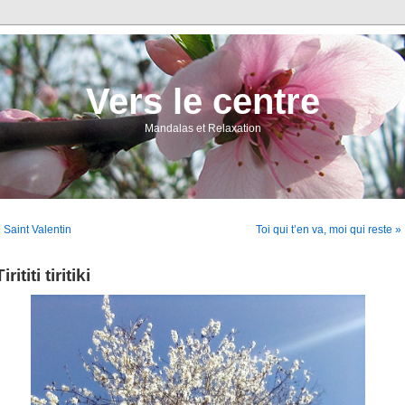
Vers le centre
Mandalas et Relaxation
 Saint Valentin
Toi qui t’en va, moi qui reste »
Tirititi tiritiki