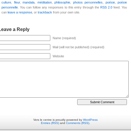
culture
,
fleur
,
mandala
,
méditation
,
philosophie
,
photos personnelles
,
poésie
,
poésie
personnelle
. You can follow any responses to this entry through the
RSS 2.0
feed. You
can
leave a response
, or
trackback
from your own site.
Leave a Reply
Name (required)
Mail (will not be published) (required)
Website
Vers le centre is proudly powered by
WordPress
Entries (RSS)
and
Comments (RSS)
.