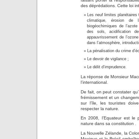
des déprédations. Cette loi int
Les neuf limites planétaire
climatique, érosion de l
biogéochimiques de l’azote
des sols, acidification d
appauvrissement de l’ozone
dans l’atmosphère, introducti
La pénalisation du crime d’é
Le devoir de vigilance ;
Le délit d’imprudence.
La réponse de Monsieur Macron 
l’international.
De fait, on peut constater qu’
frémissement et un changeme
sur l’île, les touristes do
respecter la nature.
En 2008, l’Equateur est le 
nature dans sa constitution .
La Nouvelle Zélande, la Colomb
Mexique et le Brésil emboît