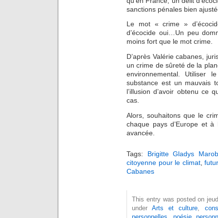
qu’en France, un délit d’écoc
sanctions pénales bien ajust
Le mot « crime » d’écocid
d’écocide oui…Un peu domm
moins fort que le mot crime.
D’après Valérie cabanes, juri
un crime de sûreté de la planè
environnemental. Utiliser 
substance est un mauvais to
l’illusion d’avoir obtenu ce 
cas.
Alors, souhaitons que le cri
chaque pays d’Europe et à l’i
avancée.
Tags:
Brigitte Gladys Marob
citoyenne pour le climat
,
futur
Cabanes
This entry was posted on jeud
under
Arts et culture
,
cons
personnelles
,
poésie personn