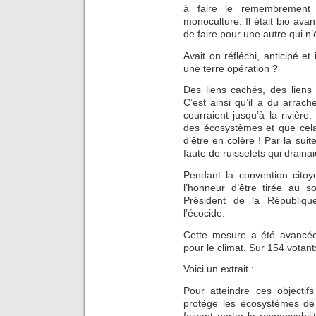
à faire le remembrement
monoculture. Il était bio ava
de faire pour une autre qui n’é
Avait on réfléchi, anticipé e
une terre opération ?
Des liens cachés, des liens
C’est ainsi qu’il a du arrach
courraient jusqu’à la rivière.
des écosystèmes et que cela l
d’être en colère ! Par la suit
faute de ruisselets qui drainai
Pendant la convention citoy
l’honneur d’être tirée au 
Président de la Républiqu
l’écocide.
Cette mesure a été avancée 
pour le climat. Sur 154 votant
Voici un extrait :
Pour atteindre ces objectif
protège les écosystèmes de 
faisant porter la responsabili