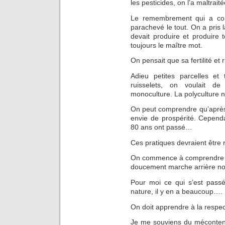
les pesticides, on l’a maltraité
Le remembrement qui a con
parachevé le tout. On a pris l
devait produire et produire 
toujours le maître mot.
On pensait que sa fertilité et 
Adieu petites parcelles et 
ruisselets, on voulait de
monoculture. La polyculture n’
On peut comprendre qu’après 
envie de prospérité. Cependa
80 ans ont passé…
Ces pratiques devraient être 
On commence à comprendre l’i
doucement marche arrière no
Pour moi ce qui s’est passé
nature, il y en a beaucoup….
On doit apprendre à la respect
Je me souviens du méconten