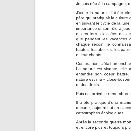
Je suis née à la campagne, 
J’aime la nature. J’ai été é
père qui pratiquait la cultur
en suivant le cycle de la lune
importance et son rôle à jouer
et des terres laissées en ja
que pendant les vacances d’
chaque recoin, je connaissa
hautes, les abeilles, les papil
et leur chants…..
Ces prairies, c’était un encha
La nature est vivante, elle 
entendre son coeur battre.
nature est ma « close-bosom-fr
et des droits.
Puis est arrivé le remembrem
Il a été pratiqué d’une maniè
aucune, aujourd’hui on s’acco
catastrophes écologiques.
Après la seconde guerre mondi
et encore plus et toujours plu