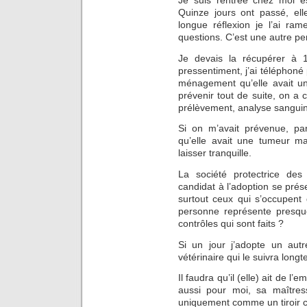
Je suis rentrée chez moi es
Quinze jours ont passé, el
longue réflexion je l’ai ra
questions. C’est une autre pe
Je devais la récupérer à 
pressentiment, j’ai téléphoné 
ménagement qu’elle avait u
prévenir tout de suite, on a 
prélèvement, analyse sangu
Si on m’avait prévenue, par
qu’elle avait une tumeur mal
laisser tranquille.
La société protectrice des
candidat à l’adoption se prés
surtout ceux qui s’occupent
personne représente presque
contrôles qui sont faits ?
Si un jour j’adopte un autr
vétérinaire qui le suivra lon
Il faudra qu’il (elle) ait de l’
aussi pour moi, sa maîtres
uniquement comme un tiroir c