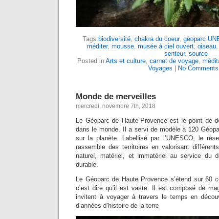
Tags:
biodiversité
,
chakra du coeur
,
géoparc U
méditer
,
mousse
,
musée à ciel ouvert
,
oiseau
senteur
,
source
Posted in
Arts et culture
,
carnet de voyage
,
médit
Voyages
|
No Comments
Monde de merveilles
mercredi, novembre 7th, 2018
Le Géoparc de Haute-Provence est le point de d
dans le monde. Il a servi de modèle à 120 Géopar
sur la planète. Labellisé par l’UNESCO, le ré
rassemble des territoires en valorisant différent
naturel, matériel, et immatériel au service du
durable.
Le Géoparc de Haute Provence s’étend sur 60 
c’est dire qu’il est vaste. Il est composé de mag
invitent à voyager à travers le temps en décou
d’années d’histoire de la terre