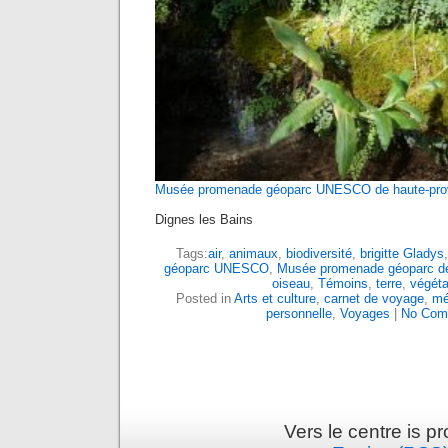
Musée promenade géoparc UNESCO de haute-pr
Dignes les Bains
Tags:
air
,
animaux
,
biodiversité
,
brigitte Gladys
géoparc UNESCO
,
Musée promenade géoparc de
oiseau
,
Témoins
,
terre
,
végét
Posted in
Arts et culture
,
carnet de voyage
,
mé
personnelle
,
Voyages
|
No Com
Vers le centre is 