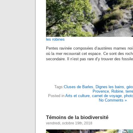
les robines
Pentes ravinée composées d’austères marnes noir
où la mer recouvrait cet espace. Ce sont des roc
secondaire. Il n’est pas rare d’y trouver des foss
Tags:
Cluses de Barles
,
Dignes les bains
,
gé
Provence
,
Robine
,
terr
Posted in
Arts et culture
,
carnet de voyage
,
phot
No Comments »
Témoins de la biodiversité
vendredi, octobre 19th, 2018