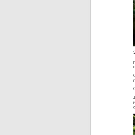
S
s
o
C
C
J
r
d