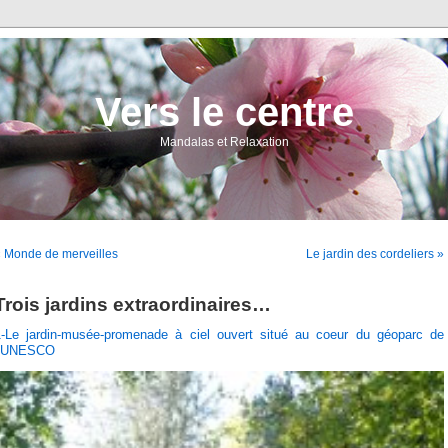
Vers le centre
Mandalas et Relaxation
 Monde de merveilles
Le jardin des cordeliers »
Trois jardins extraordinaires…
1-Le jardin-musée-promenade à ciel ouvert situé au coeur du géoparc de
l’UNESCO