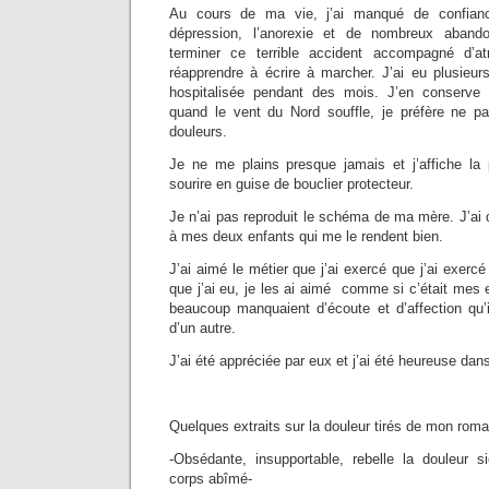
Au cours de ma vie, j’ai manqué de confian
dépression, l’anorexie et de nombreux aband
terminer ce terrible accident accompagné d’at
réapprendre à écrire à marcher. J’ai eu plusieur
hospitalisée pendant des mois. J’en conserve 
quand le vent du Nord souffle, je préfère ne pas
douleurs.
Je ne me plains presque jamais et j’affiche la
sourire en guise de bouclier protecteur.
Je n’ai pas reproduit le schéma de ma mère. J’ai
à mes deux enfants qui me le rendent bien.
J’ai aimé le métier que j’ai exercé que j’ai exer
que j’ai eu, je les ai aimé comme si c’était mes e
beaucoup manquaient d’écoute et d’affection qu’i
d’un autre.
J’ai été appréciée par eux et j’ai été heureuse dan
Quelques extraits sur la douleur tirés de mon roman
-Obsédante, insupportable, rebelle la douleur 
corps abîmé-