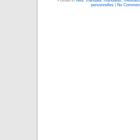
Posted in
fleur
,
mandala
,
mandalas
,
méditati
personnelles
|
No Comment