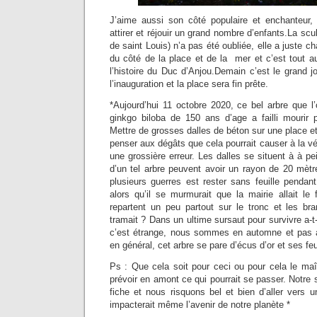
J’aime aussi son côté populaire et enchanteur
attirer et réjouir un grand nombre d’enfants.La scu
de saint Louis) n’a pas été oubliée, elle a juste c
du côté de la place et de la mer et c’est tout a
l’histoire du Duc d’Anjou.Demain c’est le grand jo
l’inauguration et la place sera fin prête.
*Aujourd’hui 11 octobre 2020, ce bel arbre que l
ginkgo biloba de 150 ans d’age a failli mourir p
Mettre de grosses dalles de béton sur une place et
penser aux dégâts que cela pourrait causer à la vé
une grossière erreur. Les dalles se situent à à pe
d’un tel arbre peuvent avoir un rayon de 20 mèt
plusieurs guerres est rester sans feuille pendant
alors qu’il se murmurait que la mairie allait le
repartent un peu partout sur le tronc et les bra
tramait ? Dans un ultime sursaut pour survivre a-t
c’est étrange, nous sommes en automne et pas 
en général, cet arbre se pare d’écus d’or et ses f
Ps : Que cela soit pour ceci ou pour cela le maîtr
prévoir en amont ce qui pourrait se passer. Notre 
fiche et nous risquons bel et bien d’aller vers 
impacterait même l’avenir de notre planète *