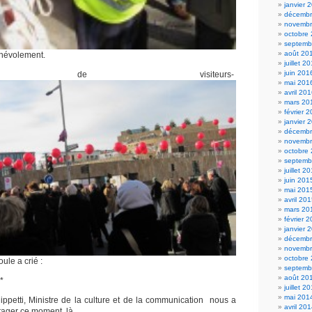
janvier 
décembr
novembr
octobre
septemb
août 20
énévolement.
juillet 2
juin 201
coup de visiteurs-
mai 201
avril 20
mars 20
février 
janvier 
décembr
novembr
octobre
septemb
juillet 2
juin 201
mai 201
avril 20
mars 20
février 
janvier 
décembr
novembr
octobre
ule a crié :
septemb
août 20
*
juillet 2
mai 201
ppetti, Ministre de la culture et de la communication nous a
avril 20
rtager ce moment là.