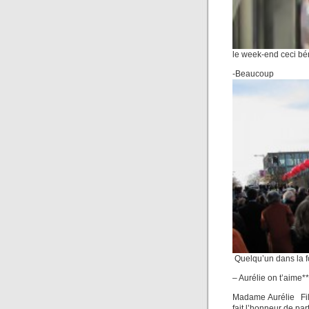
le week-end ceci b
-Beau
Quelqu’un dans la fo
– Aurélie on t’aime**
Madame Aurélie Fili
fait l’honneur de pa