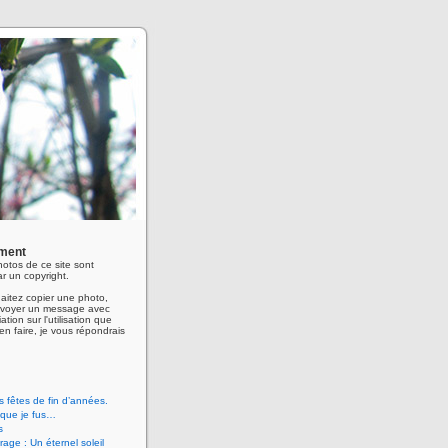
ment
hotos de ce site sont
r un copyright.
aitez copier une photo,
envoyer un message avec
ation sur l'utilisation que
en faire, je vous répondrais
 fêtes de fin d’années.
 que je fus…
s
age : Un éternel soleil