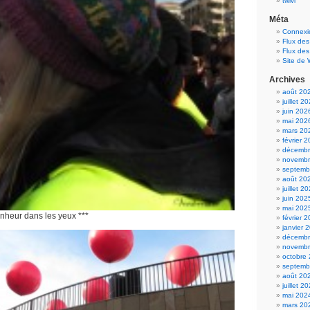
twivi
Méta
Connexi
Flux des
Flux de
Site de
Archives
août 20
juillet 2
juin 202
mai 202
mars 20
février 
décembr
novembr
septemb
août 20
juillet 2
juin 202
mai 202
onheur dans les yeux ***
février 
janvier 
décembr
novembr
octobre
septemb
août 20
juillet 2
mai 202
mars 20