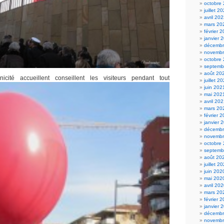
octobre
juillet 2
avril 20
mars 20
février 
janvier 
décembr
novembr
octobre
septemb
août 20
icité accueillent conseillent les visiteurs pendant tout
juillet 2
juin 202
mai 202
avril 20
mars 20
février 
janvier 
décembr
novembr
octobre
septemb
août 20
juillet 2
juin 202
mai 202
avril 20
mars 20
février 
janvier 
décembr
novembr