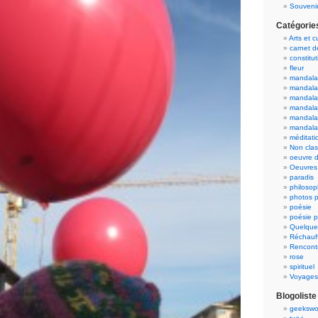
Souvenir
Catégorie
Arts et c
carnet 
constitut
fleur
mandala
mandala
mandalas
mandalas
mandala
mandala
méditati
Non cla
oeuvre d
Oeuvres 
paradis
philosop
photos p
poésie
poésie p
Quelque
Réchauff
Rencont
rose
spirituel
Voyages
Blogoliste
geekswo