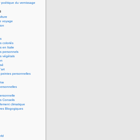
 poétique du vernissage
s
ulture
de voyage
ion
s
 coloriés
 en Italie
s personnels
s végétals
on
ssé
'art
peintes personnelles
hie
ersonnelles
ersonnelle
s Conseils
ement climatique
res Blogogiques
rld