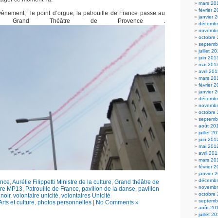
mars 20
février 
évènement, le point d’orgue, la patrouille de France passe au
janvier 
 Grand Théâtre de Provence .
décembr
novembr
octobre
septemb
juillet 2
juin 201
mai 201
avril 20
mars 20
février 
janvier 
décembr
novembr
octobre
septemb
août 20
juillet 2
juin 201
mai 201
avril 20
mars 20
février 
janvier 
décembr
ence
,
Aurélie Filippetti Ministre de la culture
,
Grand théâtre de
novembr
ure MP13
,
Patrouille de France
,
pavillon de la danse
,
pavillon
octobre
noir
,
volontaire unicité
,
volontaires Unicité
septemb
Arts et culture
,
photos personnelles
|
No Comments »
août 20
juillet 2