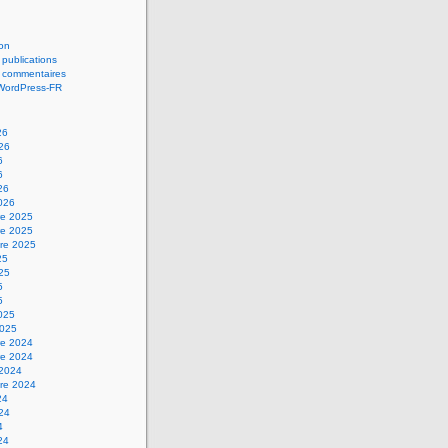
on
 publications
s commentaires
 WordPress-FR
26
026
6
6
26
2026
e 2025
e 2025
re 2025
25
025
5
5
2025
2025
e 2024
e 2024
 2024
re 2024
24
024
4
24