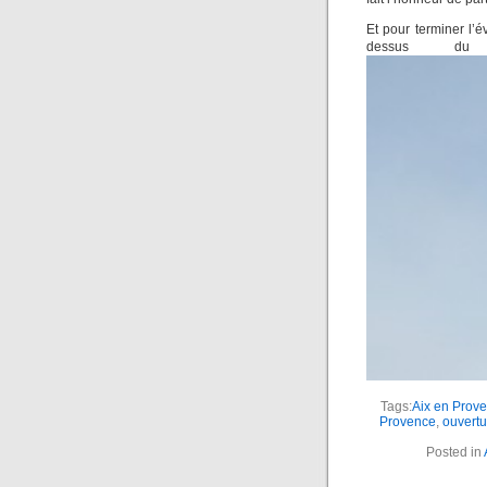
Et pour terminer l’
dessus du
Tags:
Aix en Prov
Provence
,
ouvert
Posted in