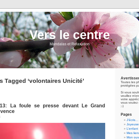
Vers le centre
Mandalas et Relaxation
Avertisse
s Tagged ‘volontaires Unicité’
Toutes les p
protégées pa
Si vous souh
veuillez m'
votre appréci
vous voulez 
13: La foule se presse devant Le Grand
;-)
ovence
Pages
3
J’écris…
Joyeuses
L’enfant
Mes lien
Mon ouvr