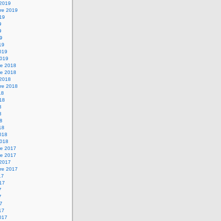
 2019
re 2019
019
9
9
19
19
2019
2019
e 2018
e 2018
 2018
re 2018
18
018
8
8
18
18
2018
2018
e 2017
e 2017
 2017
re 2017
17
017
7
7
17
17
2017