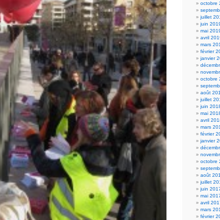
octobre
septemb
juillet 2
juin 201
mai 201
avril 20
mars 20
février 
janvier 
décembr
novembr
octobre
septemb
août 20
juillet 2
juin 201
mai 201
avril 20
mars 20
février 
janvier 
décembr
novembr
octobre
septemb
août 20
juillet 2
juin 201
mai 201
avril 20
mars 20
février 