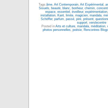
Tags:
âme
,
Art Contemporain
,
Art Expérimental
,
ar
Sisuels
,
beauté
,
blanc
,
bonheur
,
chemin
,
concent
espace
,
essentiel
,
éveilleur
,
expérimentation
installation
,
Kant
,
limite
,
magicien
,
mandala
,
méd
Schöffer
,
parfum
,
passé
,
pire
,
présent
,
questio
support
,
verslecentre
Posted in
Arts et culture
,
mandala
,
méditation
,
photos personnelles
,
poésie
,
Rencontres Blog