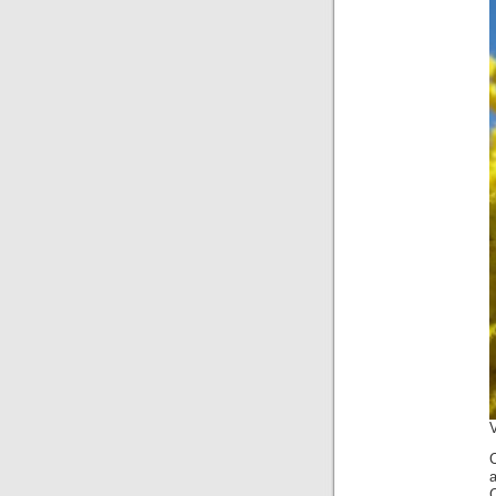
V
C
C