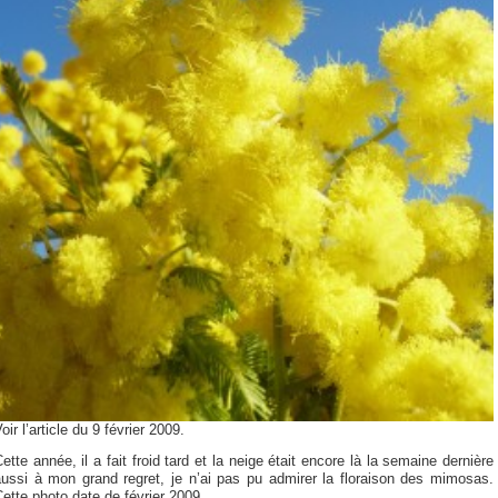
oir l’article du 9 février 2009.
ette année, il a fait froid tard et la neige était encore là la semaine dernière
aussi à mon grand regret, je n’ai pas pu admirer la floraison des mimosas.
ette photo date de février 2009.