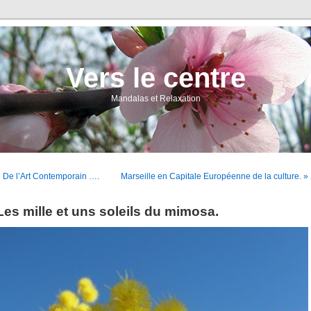
Vers le centre
Mandalas et Relaxation
 De l’Art Contemporain ….
Marseille en Capitale Européenne de la culture. »
Les mille et uns soleils du mimosa.