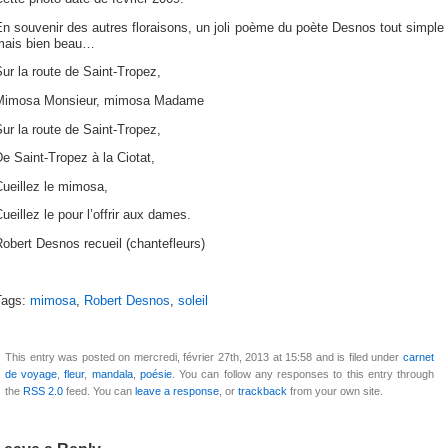
n souvenir des autres floraisons, un joli poème du poète Desnos tout simple
mais bien beau…
ur la route de Saint-Tropez,
Mimosa Monsieur, mimosa Madame
ur la route de Saint-Tropez,
e Saint-Tropez à la Ciotat,
ueillez le mimosa,
ueillez le pour l’offrir aux dames.
obert Desnos recueil (chantefleurs)
Tags:
mimosa
,
Robert Desnos
,
soleil
This entry was posted on mercredi, février 27th, 2013 at 15:58 and is filed under
carnet
de voyage
,
fleur
,
mandala
,
poésie
. You can follow any responses to this entry through
the
RSS 2.0
feed. You can
leave a response
, or
trackback
from your own site.