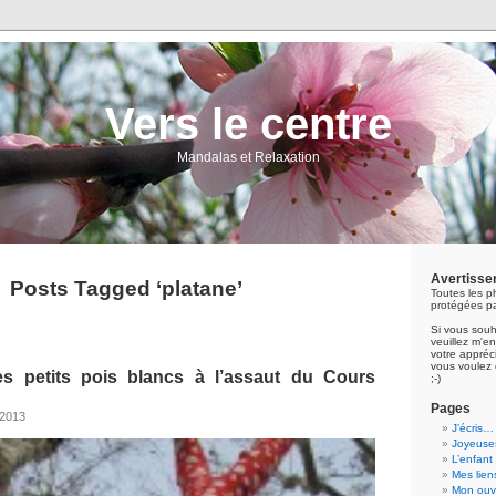
Vers le centre
Mandalas et Relaxation
Avertisse
Posts Tagged ‘platane’
Toutes les p
protégées pa
Si vous souh
veuillez m'
votre appréci
vous voulez 
s petits pois blancs à l’assaut du Cours
;-)
Pages
 2013
J’écris…
Joyeuses
L’enfant
Mes lien
Mon ouvr