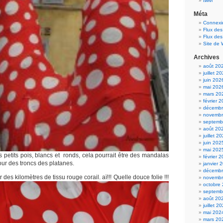
twivi
Méta
Connexi
Flux des
Flux de
Site de
Archives
août 20
juillet 2
juin 202
mai 202
mars 20
février 
décembr
novembr
septemb
août 20
juillet 2
juin 202
mai 202
s petits pois, blancs et ronds, cela pourrait être des mandalas
février 
our des troncs des platanes.
janvier 
décembr
 des kilomètres de tissu rouge corail. aï!!! Quelle douce folie !!!
novembr
octobre
septemb
août 20
juillet 2
mai 202
mars 20