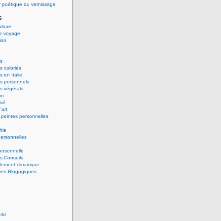
 poétique du vernissage
s
ulture
de voyage
ion
s
 coloriés
 en Italie
s personnels
s végétals
on
ssé
'art
peintes personnelles
hie
ersonnelles
ersonnelle
s Conseils
ement climatique
res Blogogiques
rld