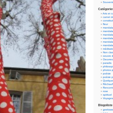
Souvenir
Catégorie
Arts et c
carnet 
constitut
fleur
mandala
mandala
mandalas
mandalas
mandala
mandala
méditati
Non cla
oeuvre d
Oeuvres 
paradis
philosop
photos p
poésie
poésie p
Quelque
Réchauff
Rencont
rose
spirituel
Voyages
Blogoliste
geekswo