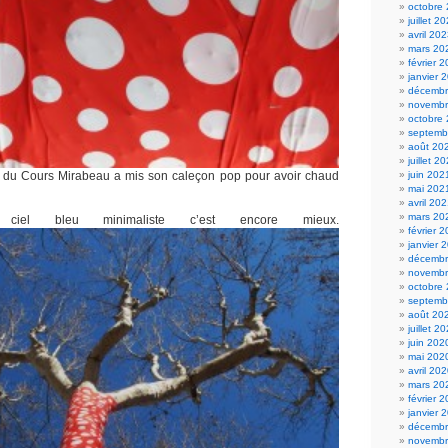
octobre
juillet 2
avril 20
mars 20
février 
janvier 
décembr
novembr
octobre
septemb
août 20
juillet 2
 du Cours Mirabeau a mis son caleçon pop pour avoir chaud
juin 202
mai 202
avril 20
mars 20
iel bleu minimaliste c’est encore mieux.
février 
janvier 
décembr
novembr
octobre
septemb
août 20
juillet 2
juin 202
mai 202
avril 20
mars 20
février 
janvier 
décembr
novembr