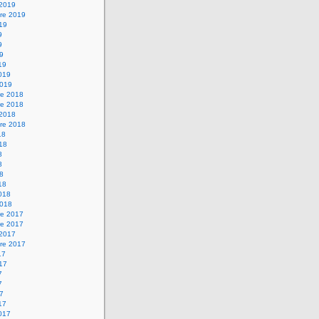
 2019
re 2019
019
9
9
19
19
2019
2019
e 2018
e 2018
 2018
re 2018
18
018
8
8
18
18
2018
2018
e 2017
e 2017
 2017
re 2017
17
017
7
7
17
17
2017