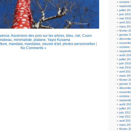
octobre
septemb
juillet 2
juin 201
mai 201
avril 20
mars 20
février 
janvier 
ovence
,
Ascension des pois sur les arbres
,
bleu
,
ciel
,
Cours
décembr
irabeau
,
minimaliste
,
platane
,
Yayoi Kusama
novembr
lture
,
mandala
,
mandalas
,
oeuvre d'art
,
photos personnelles
|
octobre
No Comments »
septemb
août 20
juillet 2
juin 201
mai 201
avril 20
mars 20
février 
janvier 
décembr
novembr
octobre
septemb
août 20
juillet 2
juin 201
mai 201
avril 20
mars 20
février 