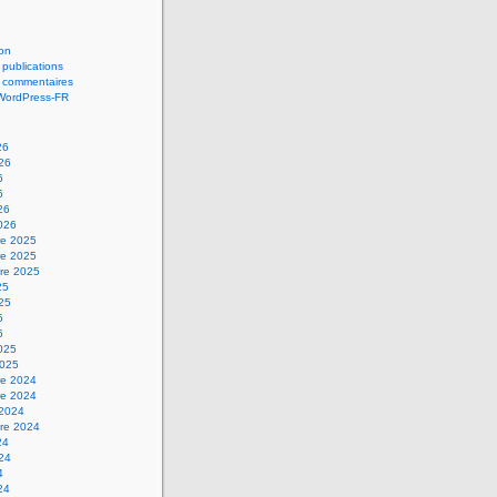
on
 publications
s commentaires
 WordPress-FR
26
026
6
6
26
2026
e 2025
e 2025
re 2025
25
025
5
5
2025
2025
e 2024
e 2024
 2024
re 2024
24
024
4
24