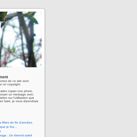
ment
hotos de ce site sont
r un copyright.
aitez copier une photo,
envoyer un message avec
ation sur l'utilisation que
en faire, je vous répondrais
 fêtes de fin d’années.
 que je fus…
s
age : Un éternel soleil