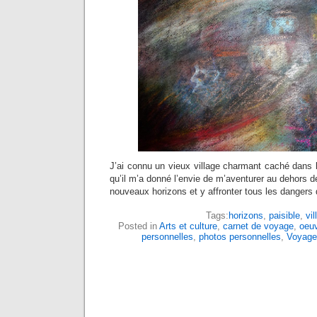
J’ai connu un vieux village charmant caché dans l
qu’il m’a donné l’envie de m’aventurer au dehors d
nouveaux horizons et y affronter tous les dangers 
Tags:
horizons
,
paisible
,
vil
Posted in
Arts et culture
,
carnet de voyage
,
oeuv
personnelles
,
photos personnelles
,
Voyage