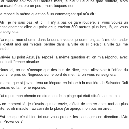
’ai marché environ 300 mètres mais, je n’ai vu aucune gare routière, alors
’ai marché encore un peu , mais toujours rien.
Je reposé la même question à un commerçant qui m’a dit :
Ah ! je ne sais pas, et ici, il n’y a pas de gare routière, si vous voulez un
enseignement allez au point azur, environ 300 mètres plus bas, là, on vous
enseignera.
J’ai repris mon chemin dans le sens inverse, je commençais à me demander
i c’était moi qui m’étais perdue dans la ville ou si c’était la ville qui me
erdait.
Arrivée au point Azur, j’ai reposé la même question et on m’a répondu avec
ne indifférence absolue.
Nous ici, on ne s’occupe que des bus de Nice, mais allez voir à l’office du
ourisme près du Négresco sur le bord de mer, là, on vous renseignera.
e crois que si j’avais tenu un léopard en laisse à la manière de Salvador Dali
’aurais eu la même réponse.
’ai repris mon chemin en direction de la plage qui était située assez loin .
 ce moment là, je n’avais qu’une envie, c’était de rentrer chez moi au plus
ite, et oh miracle ! au coin de la place j’ai aperçu mon bus en arrêt.
Est ce que c’est bien ici que vous prenez les passagers en direction d’Aix
en Provence ?