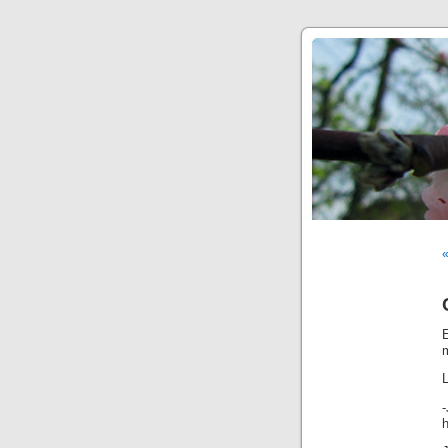
«
E
m
L
-