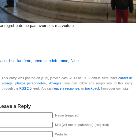
’ai regretté de ne pas avoir pris ma voiture.
Tags:
bus fantôme
,
chemin indéterminé
,
Nice
This entry was posted on jeudi, janvier 24th, 2013 at 10:33 and is filed under
carnet de
voyage
,
photos personnelles
,
Voyages
. You can follow any responses to this entry
through the
RSS 2.0
feed. You can
leave a response
, or
trackback
from your own site.
Leave a Reply
Name (required)
Mail (will not be published) (required)
Website