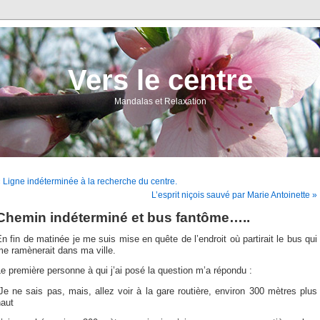
Vers le centre
Mandalas et Relaxation
 Ligne indéterminée à la recherche du centre.
L’esprit niçois sauvé par Marie Antoinette »
Chemin indéterminé et bus fantôme…..
n fin de matinée je me suis mise en quête de l’endroit où partirait le bus qui
e ramènerait dans ma ville.
e première personne à qui j’ai posé la question m’a répondu :
Je ne sais pas, mais, allez voir à la gare routière, environ 300 mètres plus
haut