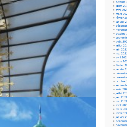
octobre
juillet 2
avril 20
mars 20
février 
janvier 
décembr
novembr
octobre
septemb
août 20
juillet 2
juin 202
mai 202
avril 20
mars 20
février 
janvier 
décembr
novembr
octobre
septemb
août 20
juillet 2
juin 202
mai 202
avril 20
mars 20
février 
janvier 
décembr
novembr