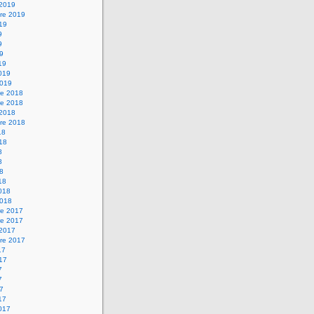
 2019
re 2019
019
9
9
19
19
2019
2019
e 2018
e 2018
 2018
re 2018
18
018
8
8
18
18
2018
2018
e 2017
e 2017
 2017
re 2017
17
017
7
7
17
17
2017