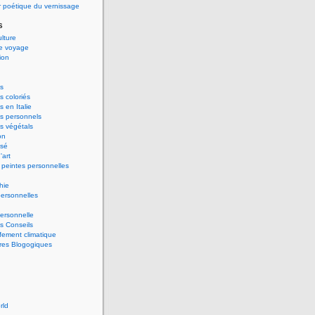
 poétique du vernissage
s
ulture
de voyage
ion
s
 coloriés
 en Italie
s personnels
s végétals
on
ssé
'art
peintes personnelles
hie
ersonnelles
ersonnelle
s Conseils
ement climatique
res Blogogiques
rld