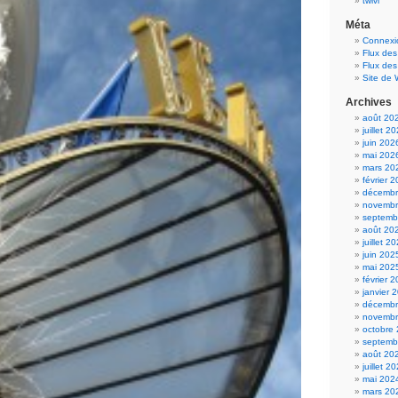
twivi
Méta
Connexi
Flux des
Flux de
Site de
Archives
août 20
juillet 2
juin 202
mai 202
mars 20
février 
décembr
novembr
septemb
août 20
juillet 2
juin 202
mai 202
février 
janvier 
décembr
novembr
octobre
septemb
août 20
juillet 2
mai 202
mars 20