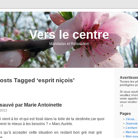
Vers le centre
Mandalas et Relaxation
Avertisse
osts Tagged ‘esprit niçois’
Toutes les p
protégées pa
Si vous souh
veuillez m'
votre appréci
vous voulez 
s sauvé par Marie Antoinette
;-)
 2013
Pages
 vient à toi et qui est tissé dans la toile de ta destinée,car quoi
J’écris…
venir le mieux à tes besoins ? » Marc Aurèle.
Joyeuses
L’enfant
us qu’à accepter cette situation en restant bon gré mal gré
Mes lien
Mon ouvr
e.