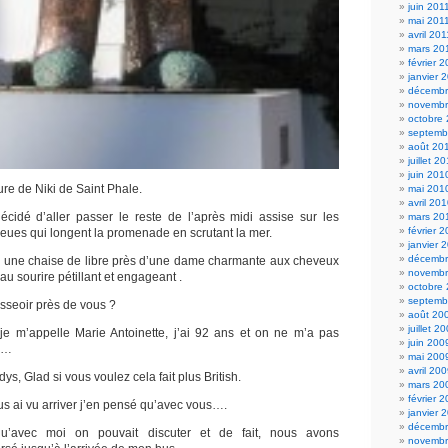
juin 201
mai 201
avril 201
mars 20
février 
janvier 
décembr
novembr
octobre
septemb
août 20
juillet 2
juin 201
ure de Niki de Saint Phale.
mai 201
avril 20
 décidé d’aller passer le reste de l’après midi assise sur les
mars 20
février 
eues qui longent la promenade en scrutant la mer.
janvier 
décembr
s une chaise de libre près d’une dame charmante aux cheveux
novembr
 sourire pétillant et engageant .
octobre
septemb
asseoir près de vous ?
août 20
juillet 2
 je m’appelle Marie Antoinette, j’ai 92 ans et on ne m’a pas
juin 200
te…
mai 200
avril 20
dys, Glad si vous voulez cela fait plus British.
mars 20
février 
s ai vu arriver j’en pensé qu’avec vous….
janvier 
décembr
 qu’avec moi on pouvait discuter et de fait, nous avons
novembr