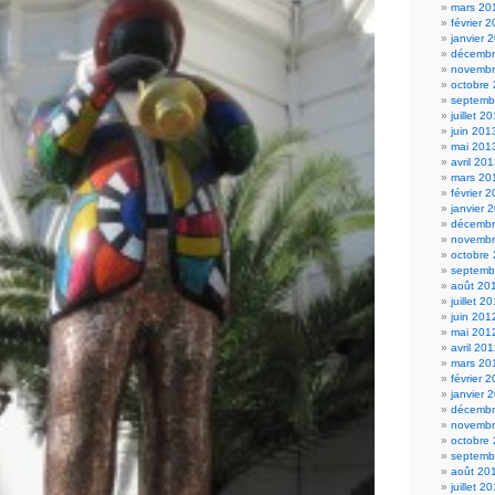
mars 20
février 
janvier 
décembr
novembr
octobre
septemb
juillet 2
juin 201
mai 201
avril 20
mars 20
février 
janvier 
décembr
novembr
octobre
septemb
août 20
juillet 2
juin 201
mai 201
avril 20
mars 20
février 
janvier 
décembr
novembr
octobre
septemb
août 20
juillet 2