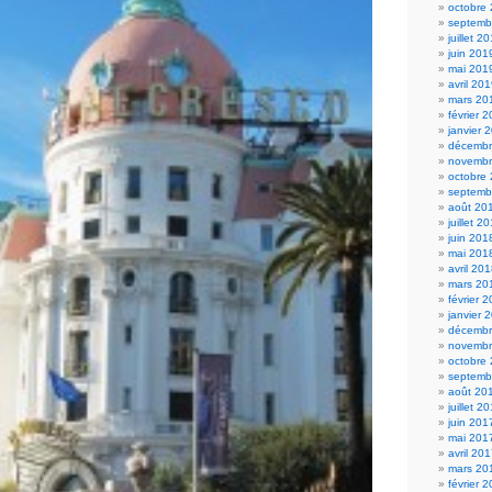
octobre
septemb
juillet 2
juin 201
mai 201
avril 20
mars 20
février 
janvier 
décembr
novembr
octobre
septemb
août 20
juillet 2
juin 201
mai 201
avril 20
mars 20
février 
janvier 
décembr
novembr
octobre
septemb
août 20
juillet 2
juin 201
mai 201
avril 20
mars 20
février 