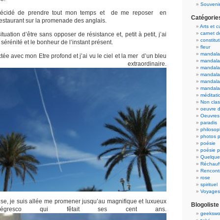
Souvenir
i décidé de prendre tout mon temps et de me reposer en
Catégorie
estaurant sur la promenade des anglais.
Arts et c
carnet 
ituation d’être sans opposer de résistance et, petit à petit, j’ai
constitut
 sérénité et le bonheur de l’instant présent.
fleur
mandala
ée avec mon Etre profond et j’ai vu le ciel et la mer d’un bleu
mandala
ment extraordinaire.
mandalas
mandalas
mandala
mandala
méditati
Non cla
oeuvre d
Oeuvres 
paradis
philosop
photos p
poésie
poésie p
Quelque
Réchauff
Rencont
rose
spirituel
Voyages
se, je suis allée me promener jusqu’au magnifique et luxueux
Blogoliste
resco qui fêtait ses cent ans.
geekswo