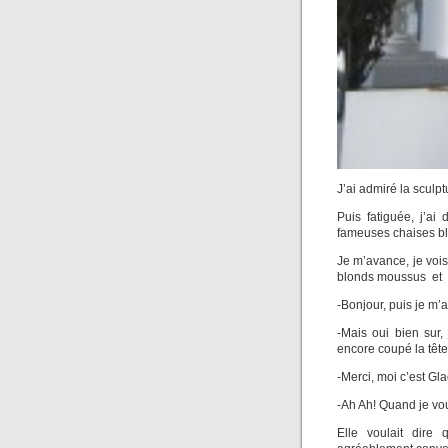
J’ai admiré la sculpt
Puis fatiguée, j’ai
fameuses chaises bl
Je m’avance, je voi
blonds moussus et au
-Bonjour, puis je m’
-Mais oui bien sur,
encore coupé la tê
-Merci, moi c’est Gla
-Ah Ah! Quand je vou
Elle voulait dire