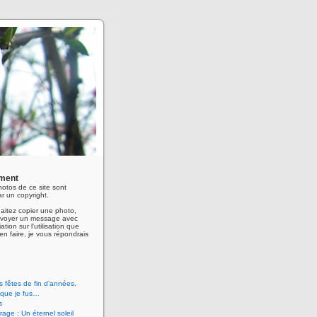
ment
hotos de ce site sont
r un copyright.
aitez copier une photo,
envoyer un message avec
ation sur l'utilisation que
en faire, je vous répondrais
 fêtes de fin d’années.
 que je fus…
s
age : Un éternel soleil