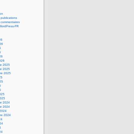
on
 publications
s commentaires
 WordPress-FR
26
026
6
6
26
2026
e 2025
e 2025
re 2025
25
025
5
5
2025
2025
e 2024
e 2024
 2024
re 2024
24
024
4
24