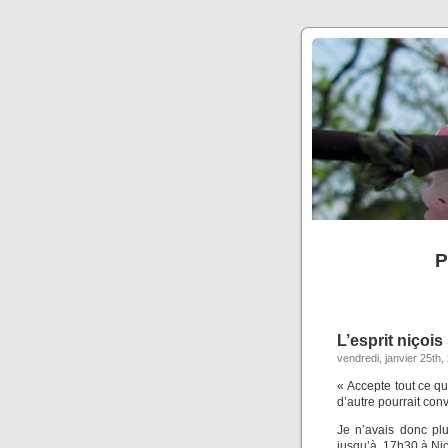
P
L’esprit niçoi
vendredi, janvier 25th,
« Accepte tout ce qui
d’autre pourrait con
Je n’avais donc pl
jusqu’à 17h30 à Nic