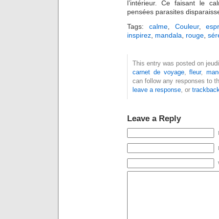
l’intérieur. Ce faisant le c
pensées parasites disparaiss
Tags:
calme
,
Couleur
,
espr
inspirez
,
mandala
,
rouge
,
sér
This entry was posted on jeudi
carnet de voyage
,
fleur
,
man
can follow any responses to t
leave a response
, or
trackbac
Leave a Reply