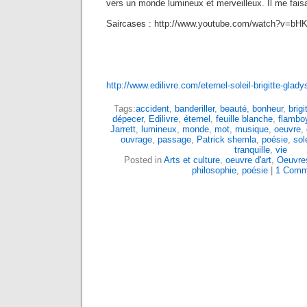
vers un monde lumineux et merveilleux. Il me faisa
Saircases : http://www.youtube.com/watch?v=bH
http://www.edilivre.com/eternel-soleil-brigitte-glady
Tags:
accident
,
banderiller
,
beauté
,
bonheur
,
brig
dépecer
,
Edilivre
,
éternel
,
feuille blanche
,
flambo
Jarrett
,
lumineux
,
monde
,
mot
,
musique
,
oeuvre
,
ouvrage
,
passage
,
Patrick shemla
,
poésie
,
sole
tranquille
,
vie
Posted in
Arts et culture
,
oeuvre d'art
,
Oeuvres
philosophie
,
poésie
|
1 Comm