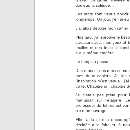
douleur, la solitude…
Les mots sont venus noircir
longtemps. Un jour, j’en ai eu
J’ai alors déposé mon cahier 
Plus tard, j’ai éprouvé le beso
caractérisait à mes yeux et l
feuilles et des feuilles blan
sur la même étagère.
Le temps a passé.
Des mois et des mois se sont 
mes deux cahiers. Je les ai
l’inspiration m’est venue , j
traite. Chapitre un, chapitre d
Je n’étais pas prête pour 
manuscrit sur l’étagère. 
professeur de lettres est ven
lire mon ouvrage.
Elle l’a lu et m’a encourag
décidée à le faire et, à no
même étagère.