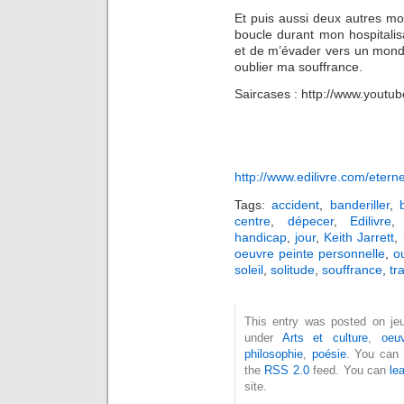
Et puis aussi deux autres mo
boucle durant mon hospitalis
et de m’évader vers un monde
oublier ma souffrance.
Saircases : http://www.yout
http://www.edilivre.com/eternel
Tags:
accident
,
banderiller
,
centre
,
dépecer
,
Edilivre
handicap
,
jour
,
Keith Jarrett
,
oeuvre peinte personnelle
,
o
soleil
,
solitude
,
souffrance
,
tr
This entry was posted on jeud
under
Arts et culture
,
oeuv
philosophie
,
poésie
. You can 
the
RSS 2.0
feed. You can
le
site.