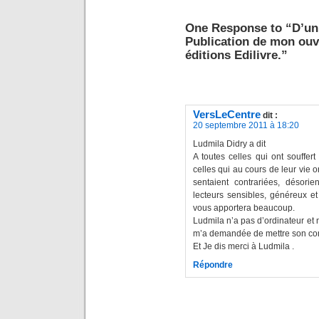
One Response to “D’un é
Publication de mon ouvr
éditions Edilivre.”
VersLeCentre
dit :
20 septembre 2011 à 18:20
Ludmila Didry a dit
A toutes celles qui ont souffert
celles qui au cours de leur vie
sentaient contrariées, désor
lecteurs sensibles, généreux et
vous apportera beaucoup.
Ludmila n’a pas d’ordinateur et n
m’a demandée de mettre son co
Et Je dis merci à Ludmila .
Répondre