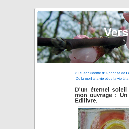
Vers
Man
« Le lac : Poème d’ Alphonse de 
De la mort à la vie et de la vie à 
D’un éternel soleil
mon ouvrage : Un é
Edilivre.