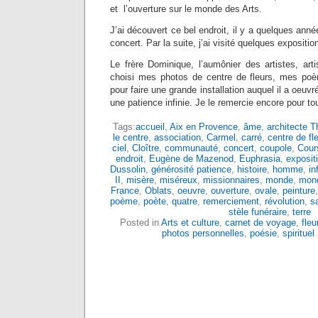
et l’ouverture sur le monde des Arts.
J’ai découvert ce bel endroit, il y a quelques ann
concert. Par la suite, j’ai visité quelques expositi
Le frère Dominique, l’aumônier des artistes, art
choisi mes photos de centre de fleurs, mes poè
pour faire une grande installation auquel il a oeuvr
une patience infinie. Je le remercie encore pour to
Tags:
accueil
,
Aix en Provence
,
âme
,
architecte T
le centre
,
association
,
Carmel
,
carré
,
centre de fle
ciel
,
Cloître
,
communauté
,
concert
,
coupole
,
Cour
endroit
,
Eugène de Mazenod
,
Euphrasia
,
exposit
Dussolin
,
générosité patience
,
histoire
,
homme
,
in
II
,
misère
,
miséreux
,
missionnaires
,
monde
,
mond
France
,
Oblats
,
oeuvre
,
ouverture
,
ovale
,
peinture
poème
,
poète
,
quatre
,
remerciement
,
révolution
,
s
stèle funéraire
,
terre
Posted in
Arts et culture
,
carnet de voyage
,
fleu
photos personnelles
,
poésie
,
spirituel