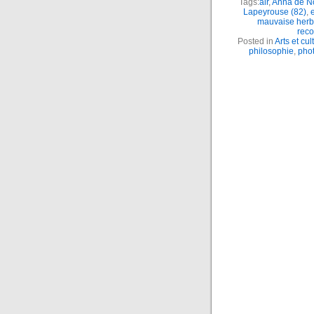
Tags:
air
,
Anna de No
Lapeyrouse (82)
,
mauvaise her
rec
Posted in
Arts et cul
philosophie
,
pho