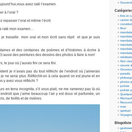
Souvenir
ujourd’hui,vous avez raté l’examen.
Catégorie
er à l’oral ?
Arts et c
carnet 
 repasser l’oral et même l’écrit.
constitut
fleur
vais raté mon examen…
mandala
mandala
 je travaille mon oral et mon écrit sans répit et que je suis
mandalas
mandalas
mandala
taines et des centaines de poèmes et d’histoires à écrire à
mandala
t aussi des peintures des dessins des photos à faire à non!
méditati
Non cla
, le jour où j’aurais fini ce sera fini.
oeuvre d
Oeuvres 
ent je n’avais pas du tout réfléchi de l’endroit où j’aimerais
paradis
je ne serai plus. Réfléchit-on à cela quand on est jeune et en
philosop
us y avez vous réfléchi ?
photos p
poésie
urs en terra incognita, s’il vous plait, ne me ramenez pas là où
poésie p
n endroit que j’aime beaucoup l’air y est doux et parfumée, un
Quelque
s, de forêts et de rivières.
Réchauff
Rencont
rose
spirituel
Voyages
Blogoliste
geekswo