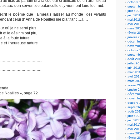
d de lilas au parfum et à la couleur si délicate ou un arbrisseau
octobre
 oiseaux s’en servent de balancelle et y viennent faire leur nid.
septemb
juillet 2
 écrit le poème que j’aimerais laisser au monde des vivants
juin 201
ttendant celui d’ Anna de Noailles me plait tant ….!….
mai 201
avril 20
our où je ne serai plus
mars 20
 et le désir m’ont plu,
février 
janvier 
e à la foule future
décembr
e et l’heureuse nature
novembr
octobre
……………………………..
septemb
août 20
……………………………..
juillet 2
juin 201
…………………………….
mai 201
avril 20
mars 20
février 
genda
janvier 
de Noailles », page 72
décembr
novembr
octobre
septemb
août 20
juillet 2
juin 201
mai 201
avril 20
mars 20
février 