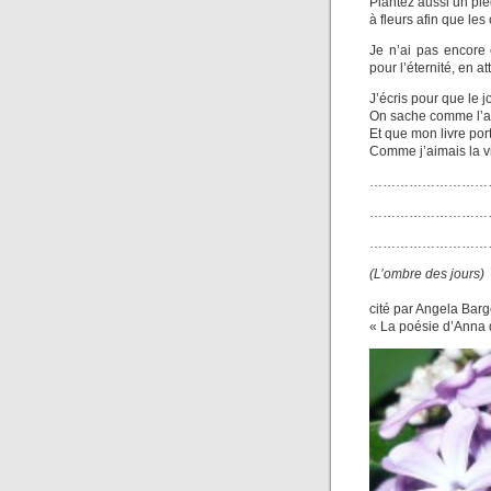
Plantez aussi un pie
à fleurs afin que les
Je n’ai pas encore
pour l’éternité, en a
J’écris pour que le j
On sache comme l’air
Et que mon livre port
Comme j’aimais la vi
………………………
………………………
………………………
(L’ombre des jours)
cité par Angela Bar
« La poésie d’Anna 