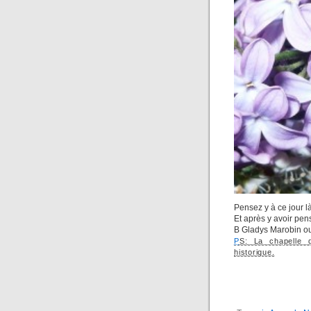
Pensez y à ce jour l
Et après y avoir pens
B Gladys Marobin ou
P
S: La chapelle
historique.