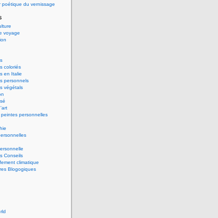
 poétique du vernissage
s
ulture
de voyage
ion
s
 coloriés
 en Italie
s personnels
s végétals
on
ssé
'art
peintes personnelles
hie
ersonnelles
ersonnelle
s Conseils
ement climatique
res Blogogiques
rld