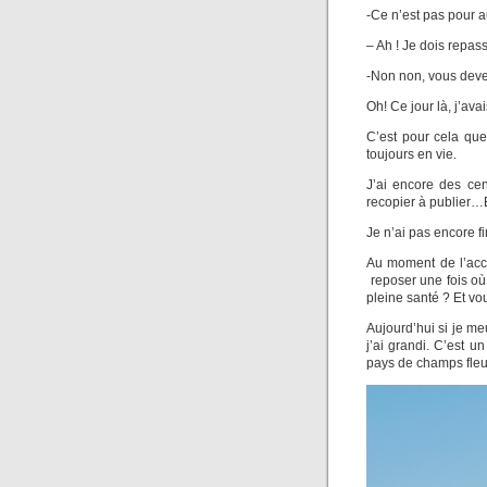
-Ce n’est pas pour a
– Ah ! Je dois repass
-Non non, vous devez
Oh! Ce jour là, j’a
C’est pour cela que
toujours en vie.
J’ai encore des cen
recopier à publier…E
Je n’ai pas encore fini
Au moment de l’accid
reposer une fois où 
pleine santé ? Et vo
Aujourd’hui si je me
j’ai grandi. C’est u
pays de champs fleuri