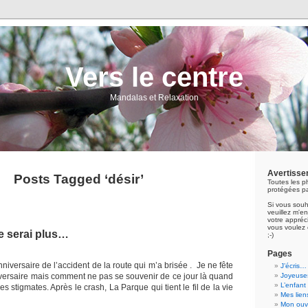
Vers le centre
Mandalas et Relaxation
Avertisse
Posts Tagged ‘désir’
Toutes les p
protégées pa
Si vous souh
veuillez m'
votre appréci
vous voulez 
ne serai plus…
;-)
Pages
’anniversaire de l’accident de la route qui m’a brisée . Je ne fête
J’écris…
versaire mais comment ne pas se souvenir de ce jour là quand
Joyeuses
L’enfant
s stigmates. Après le crash, La Parque qui tient le fil de la vie
Mes lien
Mon ouvr