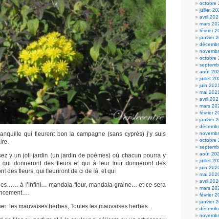
octobre
juillet 2
avril 20
mars 20
février 
janvier 
décembr
novembr
octobre
septemb
août 20
juillet 2
juin 202
mai 202
avril 20
mars 20
février 
janvier 
décembr
tranquille qui fleurent bon la campagne (sans cyprès) j’y suis
novembr
octobre
ire.
septemb
août 20
z y un joli jardin (un jardin de poèmes) où chacun pourra y
juillet 2
 qui donneront des fleurs et qui à leur tour donneront des
juin 202
 des fleurs, qui fleuriront de ci de là, et qui
mai 202
avril 20
nes…… à l’infini… mandala fleur, mandala graine… et ce sera
mars 20
encement….
février 
janvier 
her les mauvaises herbes, Toutes les mauvaises herbes .
décembr
novembr