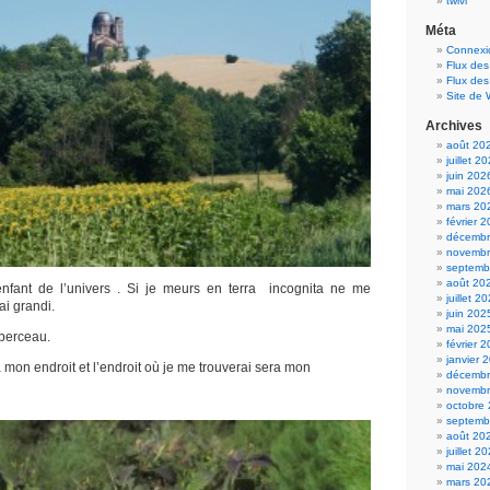
twivi
Méta
Connexi
Flux des
Flux de
Site de
Archives
août 20
juillet 2
juin 202
mai 202
mars 20
février 
décembr
novembr
septemb
août 20
enfant de l’univers . Si je meurs en terra incognita ne me
juillet 2
ai grandi.
juin 202
mai 202
berceau.
février 
janvier 
mon endroit et l’endroit où je me trouverai sera mon
décembr
novembr
octobre
septemb
août 20
juillet 2
mai 202
mars 20