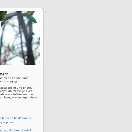
ment
hotos de ce site sont
r un copyright.
aitez copier une photo,
envoyer un message avec
ation sur l'utilisation que
en faire, je vous répondrais
 fêtes de fin d’années.
 que je fus…
s
age : Un éternel soleil