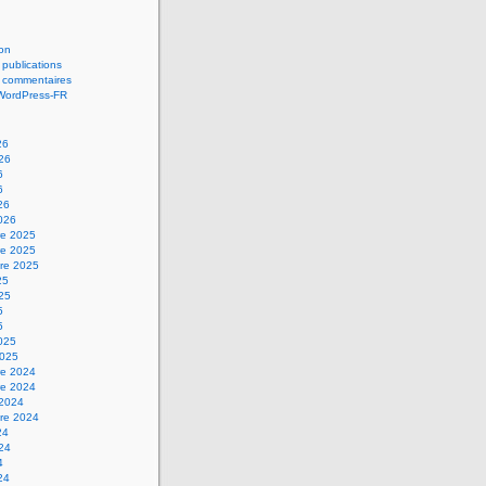
on
 publications
s commentaires
 WordPress-FR
26
026
6
6
26
2026
e 2025
e 2025
re 2025
25
025
5
5
2025
2025
e 2024
e 2024
 2024
re 2024
24
024
4
24