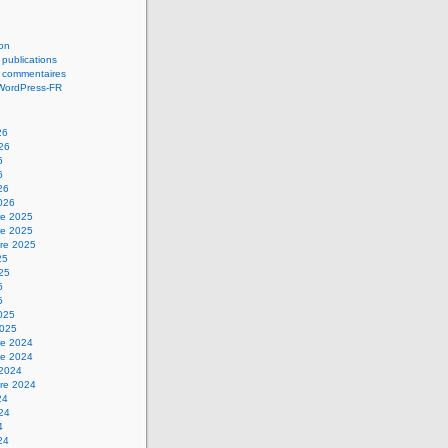
on
 publications
s commentaires
 WordPress-FR
26
026
6
6
26
2026
e 2025
e 2025
re 2025
25
025
5
5
2025
2025
e 2024
e 2024
 2024
re 2024
24
024
4
24