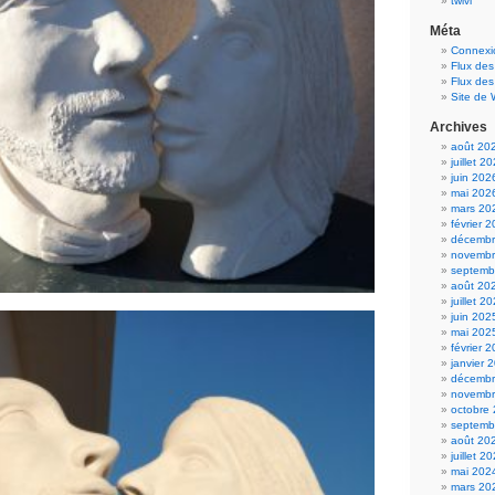
twivi
Méta
Connexi
Flux des
Flux de
Site de
Archives
août 20
juillet 2
juin 202
mai 202
mars 20
février 
décembr
novembr
septemb
août 20
juillet 2
juin 202
mai 202
février 
janvier 
décembr
novembr
octobre
septemb
août 20
juillet 2
mai 202
mars 20