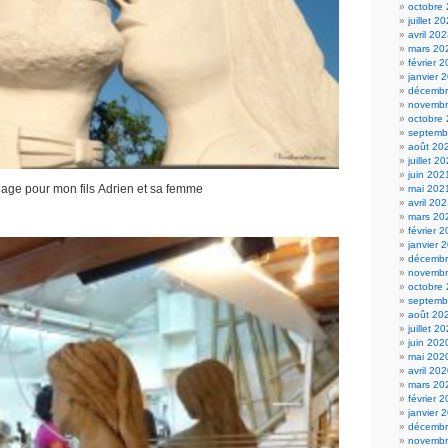
octobre
juillet 2
avril 20
mars 20
février 
janvier 
décembr
novembr
octobre
septemb
août 20
juillet 2
juin 202
ge pour mon fils Adrien et sa femme
mai 202
avril 20
mars 20
février 
janvier 
décembr
novembr
octobre
septemb
août 20
juillet 2
juin 202
mai 202
avril 20
mars 20
février 
janvier 
décembr
novembr