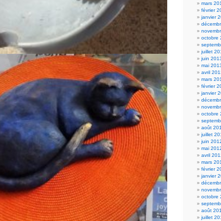
mars 20
février 
janvier 
décembr
novembr
octobre
septemb
juillet 2
juin 201
mai 201
avril 20
mars 20
février 
janvier 
décembr
novembr
octobre
septemb
août 20
juillet 2
juin 201
mai 201
avril 20
mars 20
février 
janvier 
décembr
novembr
octobre
septemb
août 20
juillet 2