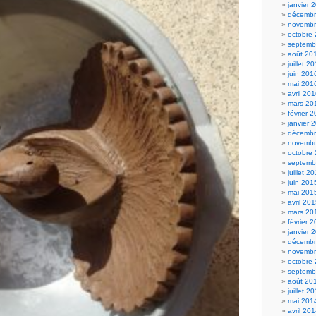
janvier 
décembr
novembr
octobre
septemb
août 20
juillet 2
juin 201
mai 201
avril 20
mars 20
février 
janvier 
décembr
novembr
octobre
septemb
juillet 2
juin 201
mai 201
avril 20
mars 20
février 
janvier 
décembr
novembr
octobre
septemb
août 20
juillet 2
mai 201
avril 20