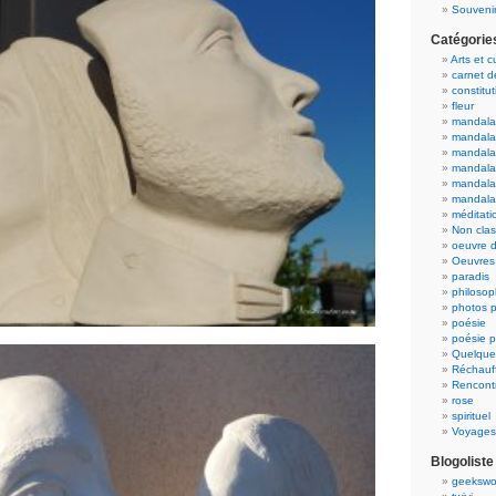
Souvenir
Catégorie
Arts et c
carnet 
constitut
fleur
mandala
mandala
mandalas
mandalas
mandala
mandala
méditati
Non cla
oeuvre d
Oeuvres 
paradis
philosop
photos p
poésie
poésie p
Quelque
Réchauff
Rencont
rose
spirituel
Voyages
Blogoliste
geekswo