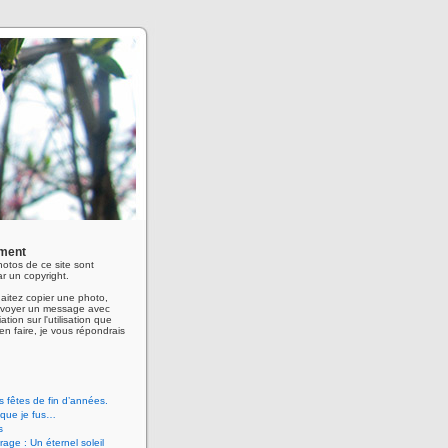
ment
hotos de ce site sont
r un copyright.
aitez copier une photo,
envoyer un message avec
ation sur l'utilisation que
en faire, je vous répondrais
 fêtes de fin d’années.
 que je fus…
s
age : Un éternel soleil