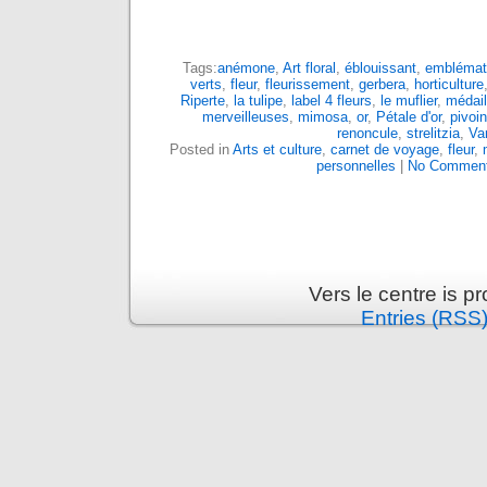
Tags:
anémone
,
Art floral
,
éblouissant
,
emblémat
verts
,
fleur
,
fleurissement
,
gerbera
,
horticulture
Riperte
,
la tulipe
,
label 4 fleurs
,
le muflier
,
médail
merveilleuses
,
mimosa
,
or
,
Pétale d'or
,
pivoi
renoncule
,
strelitzia
,
Va
Posted in
Arts et culture
,
carnet de voyage
,
fleur
,
personnelles
|
No Comment
Vers le centre is 
Entries (RSS