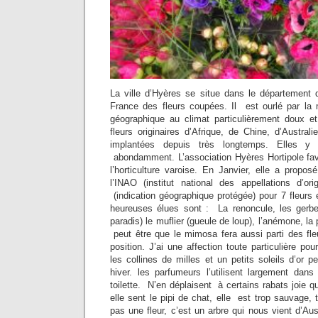
La ville d’Hyères se situe dans le département 
France des fleurs coupées. Il est ourlé par la 
géographique au climat particulièrement doux et
fleurs originaires d’Afrique, de Chine, d’Australi
implantées depuis très longtemps. Elles y 
abondamment. L’association Hyères Hortipole fa
l’horticulture varoise. En Janvier, elle a propo
l’INAO (institut national des appellations d’ori
(indication géographique protégée) pour 7 fleurs
heureuses élues sont : La renoncule, les gerbera
paradis) le muflier (gueule de loup), l’anémone, la p
peut être que le mimosa fera aussi parti des fl
position. J’ai une affection toute particulière po
les collines de milles et un petits soleils d’or
hiver. les parfumeurs l’utilisent largement dan
toilette. N’en déplaisent à certains rabats joie qui
elle sent le pipi de chat, elle est trop sauvage, 
pas une fleur, c’est un arbre qui nous vient d’Aus