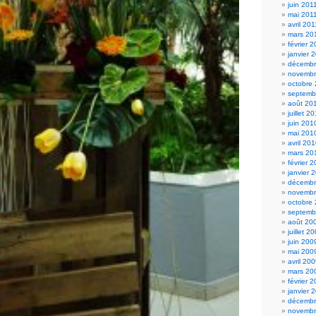
juin 201
mai 201
avril 201
mars 20
février 
janvier 
décembr
novembr
octobre
septemb
août 20
juillet 2
juin 201
mai 201
avril 20
mars 20
février 
janvier 
décembr
novembr
octobre
septemb
août 20
juillet 2
juin 200
mai 200
avril 20
mars 20
février 
janvier 
décembr
novembr