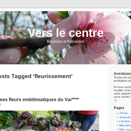
Vers le centre
Mandalas et Relaxation
Avertisse
sts Tagged ‘fleurissement’
Toutes les p
protégées pa
Si vous souh
veuillez m'
votre appréci
vous voulez 
ses fleurs emblématiques du Var****
;-)
6
Pages
J’écris…
Joyeuses
L’enfant
Mes lien
Mon ouvr