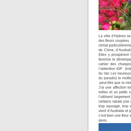
La ville d’Hyères s
des fleurs coupées. 
climat particulièreme
de Chine, d’Austral
Elles y prospèrent
favorise le développ
cahier des charges 
l’obtention IGP (in
du Var. Les heureuse
du paradis) le mufli
peut être que le mim
J’ai une affection t
milles et un petits
l’utilisent largeme
certains rabats joie 
trop sauvage, trop 
vient d’Australie et
c’est bien une fleur
demi.
.