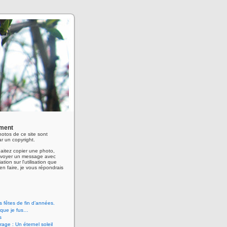
ment
hotos de ce site sont
r un copyright.
aitez copier une photo,
envoyer un message avec
ation sur l'utilisation que
en faire, je vous répondrais
 fêtes de fin d’années.
 que je fus…
s
age : Un éternel soleil