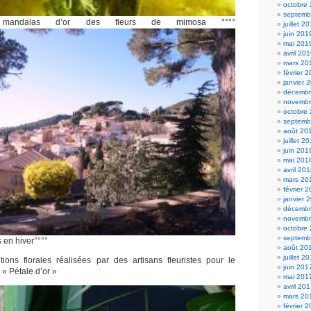
octobre
septemb
mandalas d’or des fleurs de mimosa °°°°
juillet 2
juin 201
mai 201
avril 20
mars 20
février 
janvier 
décembr
novembr
octobre
septemb
août 20
juillet 2
juin 201
mai 201
avril 20
mars 20
février 
janvier 
décembr
novembr
octobre
septemb
en hiver°°°°
août 20
juillet 2
ions florales réalisées par des artisans fleuristes pour le
juin 201
 » Pétale d’or »
mai 201
avril 20
mars 20
février 