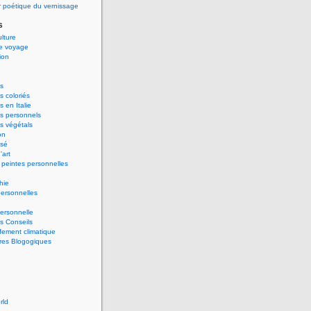
 poétique du vernissage
s
ulture
de voyage
ion
s
 coloriés
 en Italie
s personnels
s végétals
on
ssé
'art
peintes personnelles
hie
ersonnelles
ersonnelle
s Conseils
ement climatique
res Blogogiques
rld