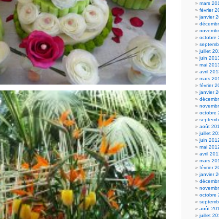
mars 20
février 
janvier 
décembr
novembr
octobre
septemb
juillet 2
juin 201
mai 201
avril 20
mars 20
février 
janvier 
décembr
novembr
octobre
septemb
août 20
juillet 2
juin 201
mai 201
avril 20
mars 20
février 
janvier 
décembr
novembr
octobre
septemb
août 20
juillet 2