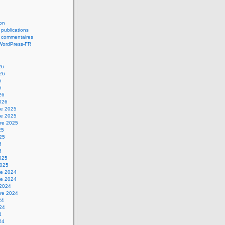
on
 publications
s commentaires
 WordPress-FR
26
026
6
6
26
2026
e 2025
e 2025
re 2025
25
025
5
5
2025
2025
e 2024
e 2024
 2024
re 2024
24
024
4
24