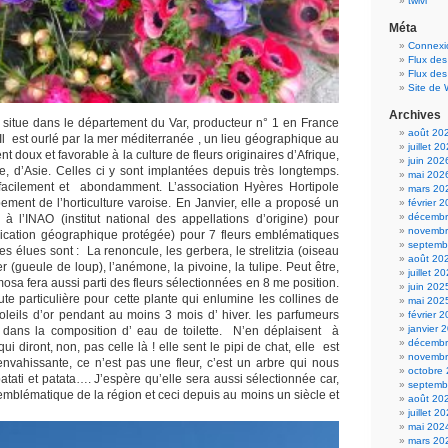
twivi
Méta
Connexi
Flux des
Flux de
Site de
Archives
e situe dans le département du Var, producteur n° 1 en France
août 20
Il est ourlé par la mer méditerranée , un lieu géographique au
juillet 2
nt doux et favorable à la culture de fleurs originaires d’Afrique,
juin 202
ie, d’Asie. Celles ci y sont implantées depuis très longtemps.
mai 202
 facilement et abondamment. L’association Hyères Hortipole
mars 20
ement de l’horticulture varoise. En Janvier, elle a proposé un
février 
décembr
à l’INAO (institut national des appellations d’origine) pour
novembr
dication géographique protégée) pour 7 fleurs emblématiques
septemb
s élues sont : La renoncule, les gerbera, le strelitzia (oiseau
août 20
er (gueule de loup), l’anémone, la pivoine, la tulipe. Peut être,
juillet 2
osa fera aussi parti des fleurs sélectionnées en 8 me position.
juin 202
oute particulière pour cette plante qui enlumine les collines de
mai 202
 soleils d’or pendant au moins 3 mois d’ hiver. les parfumeurs
février 
janvier 
nt dans la composition d’ eau de toilette. N’en déplaisent à
décembr
qui diront, non, pas celle là ! elle sent le pipi de chat, elle est
novembr
envahissante, ce n’est pas une fleur, c’est un arbre qui nous
octobre
 patati et patata…. J’espère qu’elle sera aussi sélectionnée car,
septemb
 emblématique de la région et ceci depuis au moins un siècle et
août 20
juillet 2
mai 202
mars 20