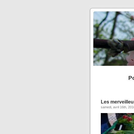
Po
Les merveilleu
samedi, avril 16th, 201