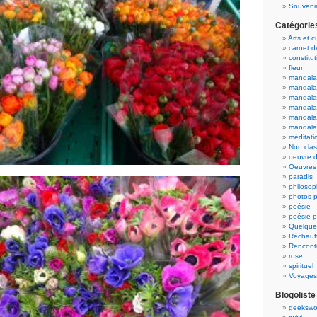
Souvenir
Catégorie
Arts et c
carnet 
constitut
fleur
mandala
mandala
mandalas
mandalas
mandala
mandala
méditati
Non cla
oeuvre d
Oeuvres 
paradis
philosop
photos p
poésie
poésie p
Quelque
Réchauff
Rencont
rose
spirituel
Voyages
Blogoliste
geekswo