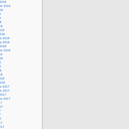
 2019
re 2019
019
9
9
19
19
2019
2019
e 2018
e 2018
 2018
re 2018
18
018
8
8
18
18
2018
2018
e 2017
e 2017
 2017
re 2017
17
017
7
7
17
17
2017