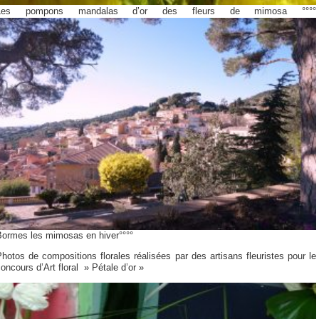
Les pompons mandalas d’or des fleurs de mimosa °°°°
Bormes les mimosas en hiver°°°°
hotos de compositions florales réalisées par des artisans fleuristes pour le
oncours d’Art floral » Pétale d’or »