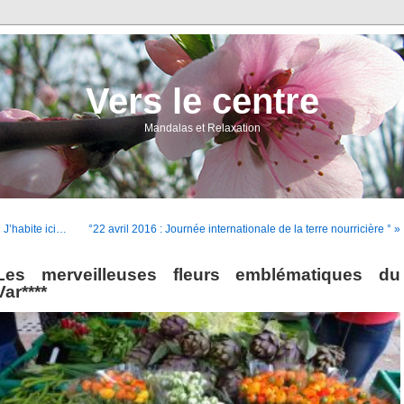
Vers le centre
Mandalas et Relaxation
 J’habite ici…
°22 avril 2016 : Journée internationale de la terre nourricière ° »
Les merveilleuses fleurs emblématiques du
Var****