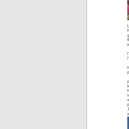
f
p
p
l
t
e
p