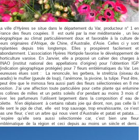
La ville d’Hyères se situe dans le département du Var, producteur n° 1 en
France des fleurs coupées. Il est ourlé par la mer méditerranée , un lieu
géographique au climat particulièrement doux et favorable à la culture de
leurs originaires d’Afrique, de Chine, d’Australie, d’Asie. Celles ci y sont
implantées depuis très longtemps. Elles y prospèrent facilement et
abondamment. L’association Hyères Hortipole favorise le développement de
l’horticulture varoise. En Janvier, elle a proposé un cahier des charges à
l’INAO (institut national des appellations d’origine) pour l’obtention IGP
(indication géographique protégée) pour 7 fleurs emblématiques du Var. Les
heureuses élues sont : La renoncule, les gerbera, le strelitzia (oiseau du
aradis) le muflier (gueule de loup), l’anémone, la pivoine, la tulipe. Peut être,
peut être que le mimosa fera aussi parti des fleurs sélectionnées en 8 me
osition. J’ai une affection toute particulière pour cette plante qui enlumine
es collines de milles et un petits soleils d’or pendant au moins 3 mois d’
hiver. les parfumeurs l’utilisent largement dans la composition d’ eau de
oilette. N’en déplaisent à certains rabats joie qui diront, non, pas celle là !
lle sent le pipi de chat, elle est trop sauvage, trop envahissante, ce n’est
as une fleur, c’est un arbre qui nous vient d’Australie et patati et patata….
J’espère qu’elle sera aussi sélectionnée car, c’est bien une fleur
emblématique de la région et ceci depuis au moins un siècle et demi.
.