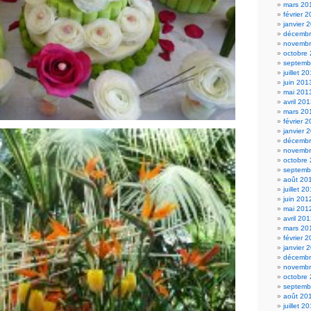
mars 20
février 
janvier 
décembr
novembr
octobre
septemb
juillet 2
juin 201
mai 201
avril 20
mars 20
février 
janvier 
décembr
novembr
octobre
septemb
août 20
juillet 2
juin 201
mai 201
avril 20
mars 20
février 
janvier 
décembr
novembr
octobre
septemb
août 20
juillet 2