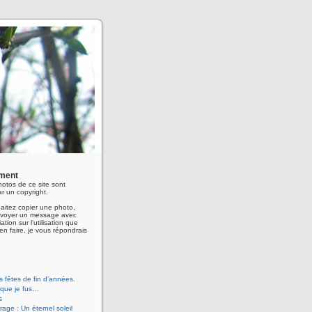
ment
hotos de ce site sont
r un copyright.
aitez copier une photo,
envoyer un message avec
ation sur l'utilisation que
en faire, je vous répondrais
 fêtes de fin d’années.
 que je fus…
s
age : Un éternel soleil