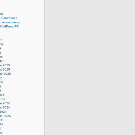
on
 publications
s commentaires
 WordPress-FR
26
026
6
6
26
2026
e 2025
e 2025
re 2025
25
025
5
5
2025
2025
e 2024
e 2024
 2024
re 2024
24
024
4
24