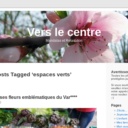
Vers le centre
Mandalas et Relaxation
Avertisse
sts Tagged ‘espaces verts’
Toutes les p
protégées pa
Si vous souh
veuillez m'
votre appréci
vous voulez 
ses fleurs emblématiques du Var****
;-)
6
Pages
J’écris…
Joyeuses
L’enfant
Mes lien
Mon ouvr