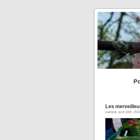
Po
Les merveilleu
samedi, avril 16th, 201