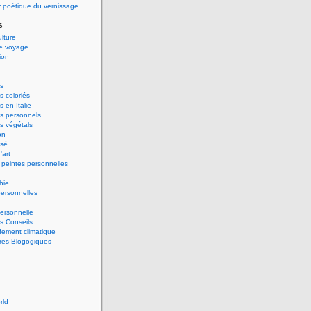
 poétique du vernissage
s
ulture
de voyage
ion
s
 coloriés
 en Italie
s personnels
s végétals
on
ssé
'art
peintes personnelles
hie
ersonnelles
ersonnelle
s Conseils
ement climatique
res Blogogiques
rld