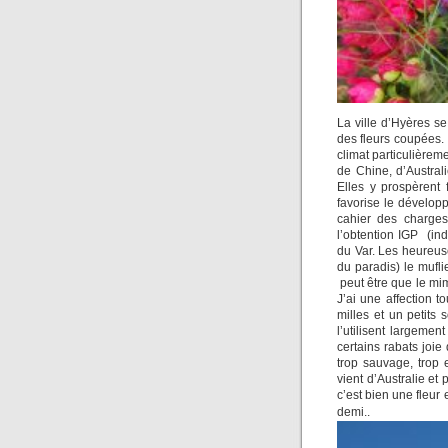
La ville d’Hyères s
des fleurs coupées. 
climat particulièreme
de Chine, d’Austral
Elles y prospèrent
favorise le développ
cahier des charges 
l’obtention IGP (in
du Var. Les heureuse
du paradis) le mufli
peut être que le mim
J’ai une affection t
milles et un petits
l’utilisent largeme
certains rabats joie 
trop sauvage, trop 
vient d’Australie et
c’est bien une fleur
demi.
.