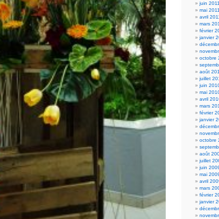
juin 201
mai 201
avril 201
mars 20
février 
janvier 
décembr
novembr
octobre
septemb
août 20
juillet 2
juin 201
mai 201
avril 20
mars 20
février 
janvier 
décembr
novembr
octobre
septemb
août 20
juillet 2
juin 200
mai 200
avril 20
mars 20
février 
janvier 
décembr
novembr