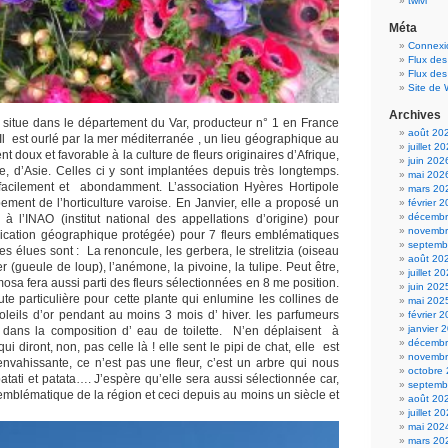
twivi
Méta
Connexi
Flux des
Flux de
Site de
Archives
e situe dans le département du Var, producteur n° 1 en France
août 20
Il est ourlé par la mer méditerranée , un lieu géographique au
juillet 2
nt doux et favorable à la culture de fleurs originaires d’Afrique,
juin 202
ie, d’Asie. Celles ci y sont implantées depuis très longtemps.
mai 202
 facilement et abondamment. L’association Hyères Hortipole
mars 20
ement de l’horticulture varoise. En Janvier, elle a proposé un
février 
décembr
à l’INAO (institut national des appellations d’origine) pour
novembr
dication géographique protégée) pour 7 fleurs emblématiques
septemb
s élues sont : La renoncule, les gerbera, le strelitzia (oiseau
août 20
er (gueule de loup), l’anémone, la pivoine, la tulipe. Peut être,
juillet 2
osa fera aussi parti des fleurs sélectionnées en 8 me position.
juin 202
oute particulière pour cette plante qui enlumine les collines de
mai 202
 soleils d’or pendant au moins 3 mois d’ hiver. les parfumeurs
février 
janvier 
nt dans la composition d’ eau de toilette. N’en déplaisent à
décembr
qui diront, non, pas celle là ! elle sent le pipi de chat, elle est
novembr
envahissante, ce n’est pas une fleur, c’est un arbre qui nous
octobre
 patati et patata…. J’espère qu’elle sera aussi sélectionnée car,
septemb
 emblématique de la région et ceci depuis au moins un siècle et
août 20
juillet 2
mai 202
mars 20