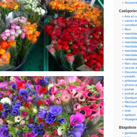
Souvenir
Catégorie
Arts et c
carnet 
constitut
fleur
mandala
mandala
mandalas
mandalas
mandala
mandala
méditati
Non cla
oeuvre d
Oeuvres 
paradis
philosop
photos p
poésie
poésie p
Quelque
Réchauff
Rencont
rose
spirituel
Voyages
Blogoliste
geekswo