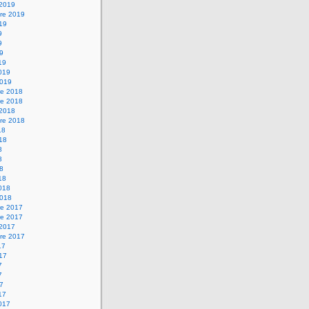
 2019
re 2019
019
9
9
19
19
2019
2019
e 2018
e 2018
 2018
re 2018
18
018
8
8
18
18
2018
2018
e 2017
e 2017
 2017
re 2017
17
017
7
7
17
17
2017