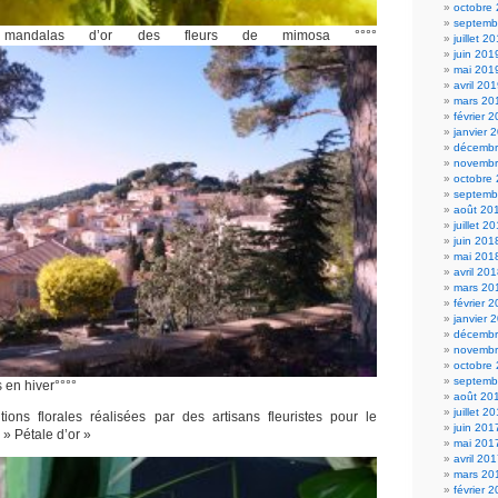
octobre
septemb
mandalas d’or des fleurs de mimosa °°°°
juillet 2
juin 201
mai 201
avril 20
mars 20
février 
janvier 
décembr
novembr
octobre
septemb
août 20
juillet 2
juin 201
mai 201
avril 20
mars 20
février 
janvier 
décembr
novembr
octobre
septemb
en hiver°°°°
août 20
juillet 2
ions florales réalisées par des artisans fleuristes pour le
juin 201
 » Pétale d’or »
mai 201
avril 20
mars 20
février 