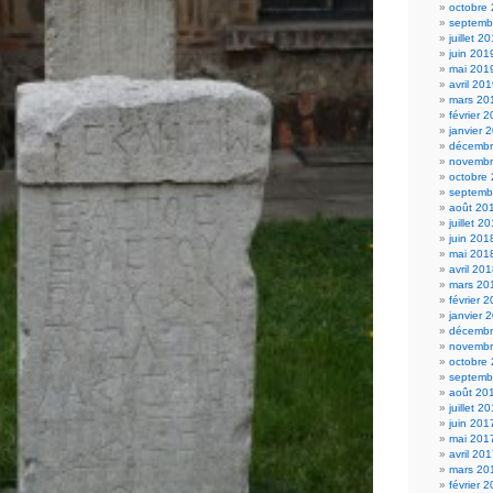
octobre
septemb
juillet 2
juin 201
mai 201
avril 20
mars 20
février 
janvier 
décembr
novembr
octobre
septemb
août 20
juillet 2
juin 201
mai 201
avril 20
mars 20
février 
janvier 
décembr
novembr
octobre
septemb
août 20
juillet 2
juin 201
mai 201
avril 20
mars 20
février 