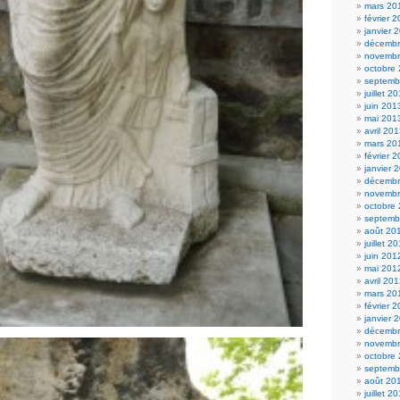
mars 20
février 
janvier 
décembr
novembr
octobre
septemb
juillet 2
juin 201
mai 201
avril 20
mars 20
février 
janvier 
décembr
novembr
octobre
septemb
août 20
juillet 2
juin 201
mai 201
avril 20
mars 20
février 
janvier 
décembr
novembr
octobre
septemb
août 20
juillet 2