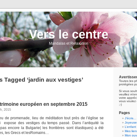
Vers le centre
Mandalas et Relaxation
Avertisse
s Tagged ‘jardin aux vestiges’
Toutes les p
protégées pa
Si vous souh
veuillez m'
votre appréci
vous voulez 
trimoine européen en septembre 2015
;-)
h, 2015
Pages
eu de promenade, lieu de méditation tout près de l’église se
J’écris…
ui expose des vestiges du temps passé. Dans l’antiquité la
Joyeuses
L’enfant
 pas encore la Bulgarie( les frontières sont élastiques) a été
Mes lien
ces, les Grecs et lesRomains…
Mon ouvr