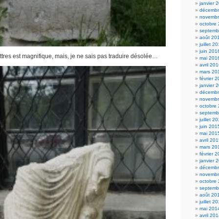
janvier 
décembr
novembr
octobre
septemb
août 20
juillet 2
juin 201
tres est magnifique, mais, je ne sais pas traduire désolée…
mai 201
avril 20
mars 20
février 
janvier 
décembr
novembr
octobre
septemb
juillet 2
juin 201
mai 201
avril 20
mars 20
février 
janvier 
décembr
novembr
octobre
septemb
août 20
juillet 2
mai 201
avril 20