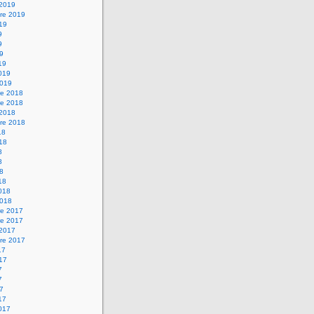
 2019
re 2019
019
9
9
19
19
2019
2019
e 2018
e 2018
 2018
re 2018
18
018
8
8
18
18
2018
2018
e 2017
e 2017
 2017
re 2017
17
017
7
7
17
17
2017