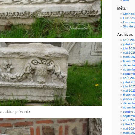
twivi
Méta
Connexi
Flux des
Flux de
Site de
Archives
août 20
juillet 2
juin 202
mai 202
mars 20
février 
décembr
novembr
septemb
août 20
juillet 2
juin 202
mai 202
février 
janvier 
décembr
novembr
s est bien présente
octobre
septemb
août 20
juillet 2
mai 202
mars 20