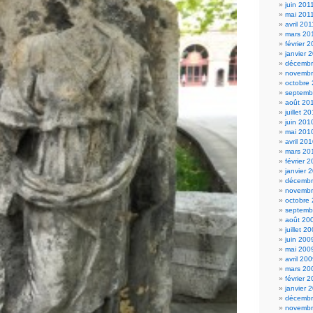
juin 201
mai 201
avril 201
mars 20
février 
janvier 
décembr
novembr
octobre
septemb
août 20
juillet 2
juin 201
mai 201
avril 20
mars 20
février 
janvier 
décembr
novembr
octobre
septemb
août 20
juillet 2
juin 200
mai 200
avril 20
mars 20
février 
janvier 
décembr
novembr