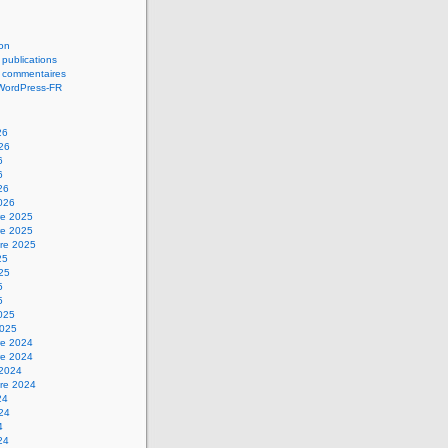
on
 publications
s commentaires
 WordPress-FR
26
026
6
6
26
2026
e 2025
e 2025
re 2025
25
025
5
5
2025
2025
e 2024
e 2024
 2024
re 2024
24
024
4
24