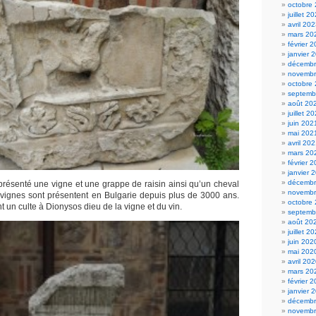
octobre
juillet 2
avril 20
mars 20
février 
janvier 
décembr
novembr
octobre
septemb
août 20
juillet 2
juin 202
mai 202
avril 20
mars 20
février 
janvier 
décembr
représenté une vigne et une grappe de raisin ainsi qu’un cheval
novembr
s vignes sont présentent en Bulgarie depuis plus de 3000 ans.
octobre
 un culte à Dionysos dieu de la vigne et du vin.
septemb
août 20
juillet 2
juin 202
mai 202
avril 20
mars 20
février 
janvier 
décembr
novembr