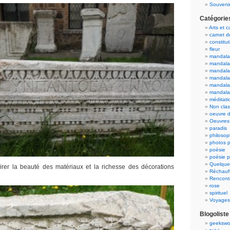
Souvenir
Catégorie
Arts et c
carnet 
constitut
fleur
mandala
mandala
mandalas
mandalas
mandala
mandala
méditati
Non cla
oeuvre d
Oeuvres 
paradis
philosop
photos p
poésie
poésie p
Quelque
rer la beauté des matériaux et la richesse des décorations
Réchauff
Rencont
rose
spirituel
Voyages
Blogoliste
geekswo