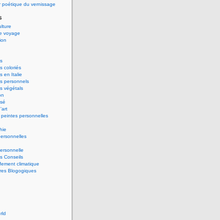
 poétique du vernissage
s
ulture
de voyage
ion
s
 coloriés
 en Italie
s personnels
s végétals
on
ssé
'art
peintes personnelles
hie
ersonnelles
ersonnelle
s Conseils
ement climatique
res Blogogiques
rld