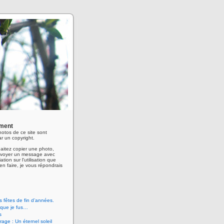
ment
hotos de ce site sont
r un copyright.
aitez copier une photo,
envoyer un message avec
ation sur l'utilisation que
en faire, je vous répondrais
 fêtes de fin d’années.
 que je fus…
s
age : Un éternel soleil