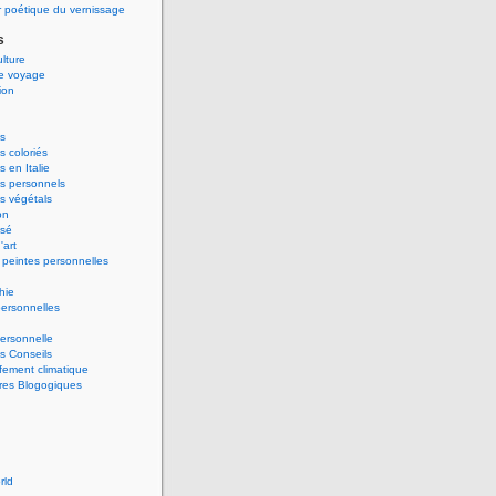
 poétique du vernissage
s
ulture
de voyage
ion
s
 coloriés
 en Italie
s personnels
s végétals
on
ssé
'art
peintes personnelles
hie
ersonnelles
ersonnelle
s Conseils
ement climatique
res Blogogiques
rld