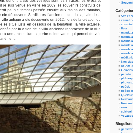
tions qui ont laissé des vestiges sont les Thraces, les Grecs et
Souvenir
je suis venue en visite en 2009 les souvenirs construits de
 serdi peuple thrace) passée ensuite aux mains des romains,
Catégorie
 été découverte. Serdika est l’ancien nom de la capitale de la
Arts et c
e ville antique a été découverte en 2012, l’ors de la création du
carnet 
le se situe juste en dessous de la fondation la ville actuelle.
constitut
fleur
sionnée par la vision de la villa ancienne rapprochée de la ville
mandala
e à une architecture superbe et innovante qui permet de voir
mandala
ltanément.
mandalas
mandalas
mandala
mandala
méditati
Non cla
oeuvre d
Oeuvres 
paradis
philosop
photos p
poésie
poésie p
Quelque
Réchauff
Rencont
rose
spirituel
Voyages
Blogoliste
geekswo