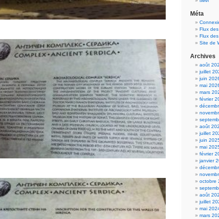
twivi
Méta
Connexi
Flux des
Flux de
Site de
Archives
août 20
juillet 2
juin 202
mai 202
mars 20
février 
décembr
novembr
septemb
août 20
juillet 2
juin 202
mai 202
février 
janvier 
décembr
novembr
octobre
septemb
août 20
juillet 2
mai 202
mars 20