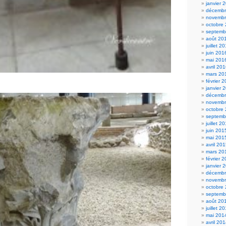
janvier 
décembr
novembr
octobre
septemb
août 20
juillet 2
juin 201
mai 201
avril 20
mars 20
février 
janvier 
décembr
novembr
octobre
septemb
juillet 2
juin 201
mai 201
avril 20
mars 20
février 
janvier 
décembr
novembr
octobre
septemb
août 20
juillet 2
mai 201
avril 20