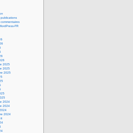
on
 publications
s commentaires
 WordPress-FR
26
026
6
6
26
2026
e 2025
e 2025
re 2025
25
025
5
5
2025
2025
e 2024
e 2024
 2024
re 2024
24
024
4
24