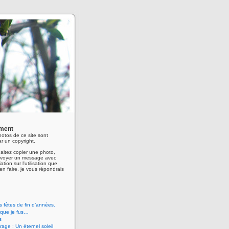
ment
hotos de ce site sont
r un copyright.
aitez copier une photo,
envoyer un message avec
ation sur l'utilisation que
en faire, je vous répondrais
 fêtes de fin d’années.
 que je fus…
s
age : Un éternel soleil