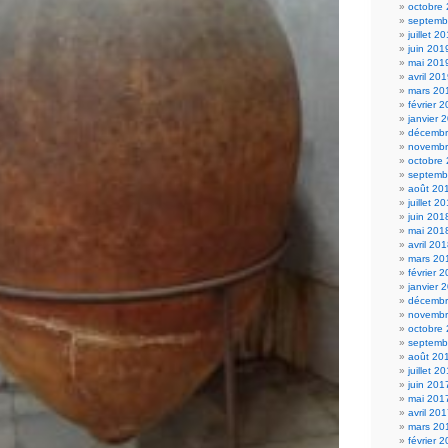
octobre
septemb
juillet 2
juin 201
mai 201
avril 20
mars 20
février 
janvier 
décembr
novembr
octobre
septemb
août 20
juillet 2
juin 201
mai 201
avril 20
mars 20
février 
janvier 
décembr
novembr
octobre
septemb
août 20
juillet 2
juin 201
mai 201
avril 20
mars 20
février 