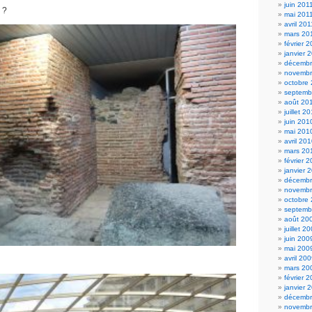
juin 201
 ?
mai 201
avril 201
mars 20
février 
janvier 
décembr
novembr
octobre
septemb
août 20
juillet 2
juin 201
mai 201
avril 20
mars 20
février 
janvier 
décembr
novembr
octobre
septemb
août 20
juillet 2
juin 200
mai 200
avril 20
mars 20
février 
janvier 
décembr
novembr