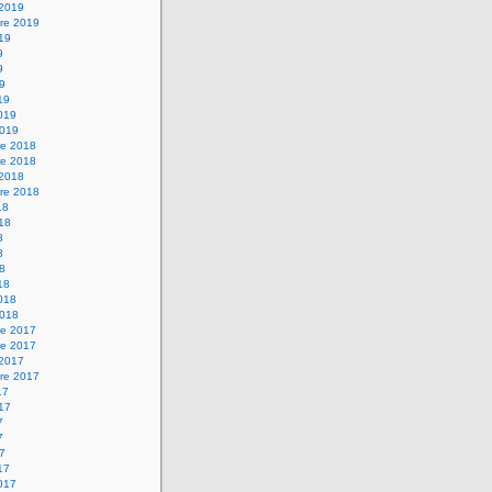
 2019
re 2019
019
9
9
19
19
2019
2019
e 2018
e 2018
 2018
re 2018
18
018
8
8
18
18
2018
2018
e 2017
e 2017
 2017
re 2017
17
017
7
7
17
17
2017