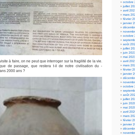
octobre
juillet 2
avril 20
mars 20
février 
janvier 
décembr
novembr
octobre
septemb
août 20
juillet 2
juin 202
mai 202
isite à faire, on ne peut que interroger sur la fragilité de la vie.
avril 20
mars 20
 de passage, que restera t-il de notre civilisation du -
février 
dans 2000 ans ?
janvier 
décembr
novembr
octobre
septemb
août 20
juillet 2
juin 202
mai 202
avril 20
mars 20
février 
janvier 
décembr
novembr