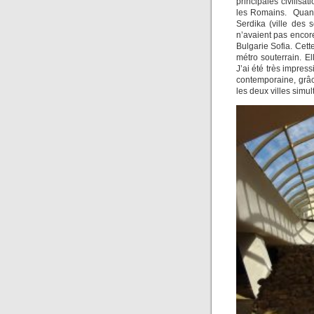
principales civilisa
les Romains. Quand 
Serdika (ville des
n’avaient pas encore
Bulgarie Sofia. Cett
métro souterrain. El
J’ai été très impres
contemporaine, grâc
les deux villes simu