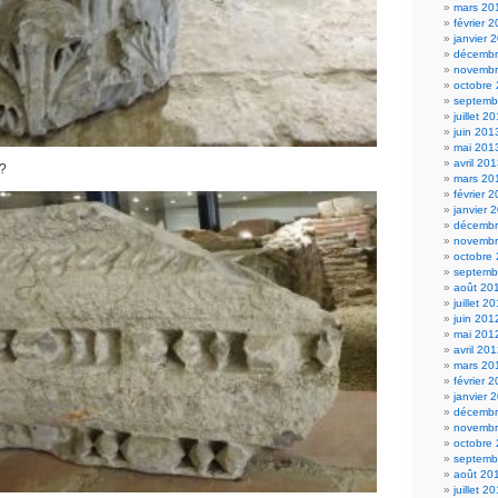
mars 20
février 
janvier 
décembr
novembr
octobre
septemb
juillet 2
juin 201
mai 201
avril 20
 ?
mars 20
février 
janvier 
décembr
novembr
octobre
septemb
août 20
juillet 2
juin 201
mai 201
avril 20
mars 20
février 
janvier 
décembr
novembr
octobre
septemb
août 20
juillet 2