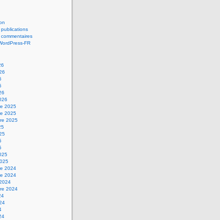
on
 publications
s commentaires
 WordPress-FR
26
026
6
6
26
2026
e 2025
e 2025
re 2025
25
025
5
5
2025
2025
e 2024
e 2024
 2024
re 2024
24
024
4
24