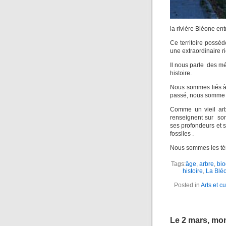
la rivière Bléone entr
Ce territoire possè
une extraordinaire r
Il nous parle des m
histoire.
Nous sommes liés à 
passé, nous somme 
Comme un vieil arb
renseignent sur son
ses profondeurs et s
fossiles .
Nous sommes les tém
Tags:
âge
,
arbre
,
bio
histoire
,
La Blé
Posted in
Arts et cu
Le 2 mars, mon