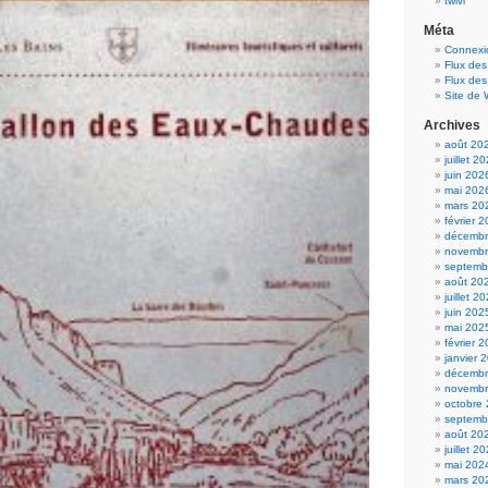
twivi
Méta
Connexi
Flux des
Flux de
Site de
Archives
août 20
juillet 2
juin 202
mai 202
mars 20
février 
décembr
novembr
septemb
août 20
juillet 2
juin 202
mai 202
février 
janvier 
décembr
novembr
octobre
septemb
août 20
juillet 2
mai 202
mars 20