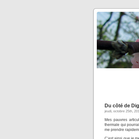
Du côté de Di
jeudi, octobre 25th, 20
Mes pauvres articul
thermale qui pourrai
me prendre rapideme
C’est ainsi que je m