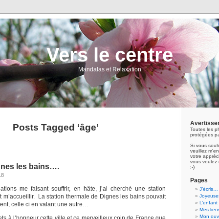
Vers le centre
Mandalas et Relaxation
Avertisse
Posts Tagged ‘âge’
Toutes les p
protégées pa
Si vous souh
veuillez m'
votre appréci
vous voulez 
gnes les bains….
;-)
18
Pages
ations me faisant souffrir, en hâte, j’ai cherché une station
J’écris…
t m’accueillir. La station thermale de Dignes les bains pouvait
Joyeuses
L’enfant
nt, celle ci en valant une autre…
Mes lien
Mon ouvr
ets à l’honneur cette ville et ce merveilleux coin de France que