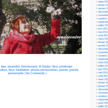
mars 20
février 
janvier 
décembr
novembr
octobre
septemb
juillet 2
juin 201
mai 201
avril 20
mars 20
février 
janvier 
décembr
novembr
octobre
septemb
août 20
juillet 2
,
âge
,
amandier
,
Anniversaire
,
B Gladys
,
fleur
,
printemps
juin 201
culture
,
fleur
,
méditation
,
photos personnelles
,
poésie
,
poésie
mai 201
personnelle
|
No Comments »
avril 20
mars 20
février 
janvier 
décembr
novembr
octobre
septemb
août 20
juillet 2