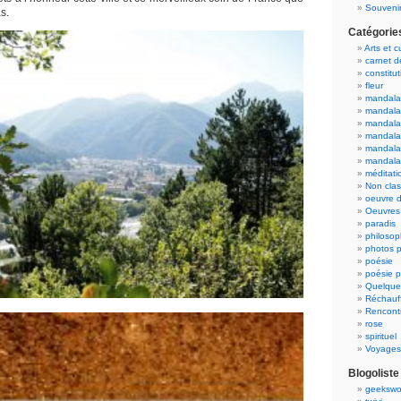
Souvenir
s.
Catégorie
Arts et c
carnet 
constitut
fleur
mandala
mandala
mandalas
mandalas
mandala
mandala
méditati
Non cla
oeuvre d
Oeuvres 
paradis
philosop
photos p
poésie
poésie p
Quelque
Réchauff
Rencont
rose
spirituel
Voyages
Blogoliste
geekswo