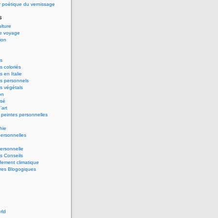
 poétique du vernissage
s
ulture
de voyage
ion
s
 coloriés
 en Italie
s personnels
s végétals
on
ssé
'art
peintes personnelles
hie
ersonnelles
ersonnelle
s Conseils
ement climatique
res Blogogiques
rld