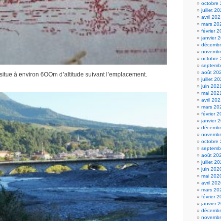
octobre
juillet 2
avril 20
mars 20
février 
janvier 
décembr
novembr
octobre
septemb
août 20
situe à environ 6OOm d’altitude suivant l’emplacement.
juillet 2
juin 202
mai 202
avril 20
mars 20
février 
janvier 
décembr
novembr
octobre
septemb
août 20
juillet 2
juin 202
mai 202
avril 20
mars 20
février 
janvier 
décembr
novembr