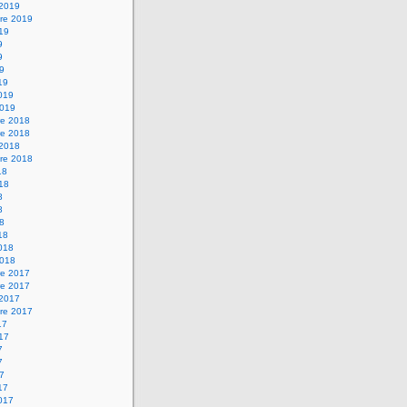
 2019
re 2019
019
9
9
19
19
2019
2019
e 2018
e 2018
 2018
re 2018
18
018
8
8
18
18
2018
2018
e 2017
e 2017
 2017
re 2017
17
017
7
7
17
17
2017