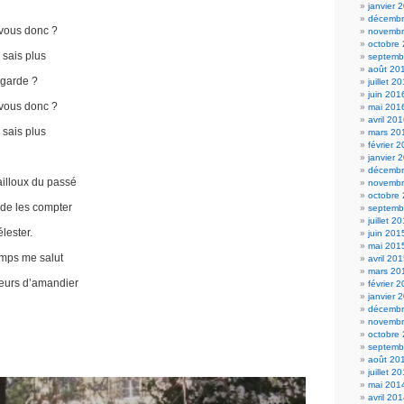
janvier 
décembr
vous donc ?
novembr
octobre
 sais plus
septemb
août 20
egarde ?
juillet 2
juin 201
vous donc ?
mai 201
avril 20
 sais plus
mars 20
février 
janvier 
décembr
cailloux du passé
novembr
octobre
 de les compter
septemb
juillet 2
lester.
juin 201
mai 201
emps me salut
avril 20
mars 20
leurs d’amandier
février 
janvier 
décembr
novembr
octobre
septemb
août 20
juillet 2
mai 201
avril 20