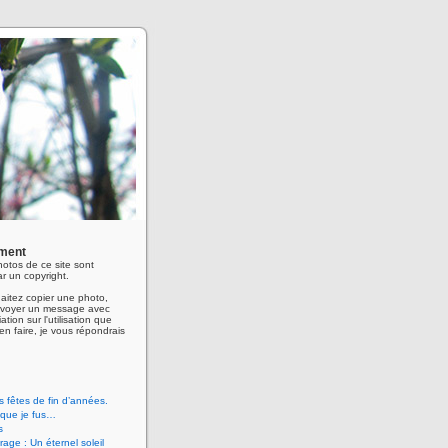
ment
hotos de ce site sont
r un copyright.
aitez copier une photo,
envoyer un message avec
ation sur l'utilisation que
en faire, je vous répondrais
 fêtes de fin d’années.
 que je fus…
s
age : Un éternel soleil