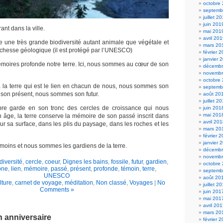
octobre
septemb
juillet 2
juin 201
ant dans la ville.
mai 201
avril 20
de une très grande biodiversité autant animale que végétale et
mars 20
ichesse géologique (il est protégé par l’UNESCO)
février 
janvier 
émoires profonde notre terre. Ici, nous sommes au cœur de son
décembr
novembr
octobre
la terre qui est le lien en chacun de nous, nous sommes son
septemb
son présent, nous sommes son futur.
août 20
juillet 2
re garde en son tronc des cercles de croissance qui nous
juin 201
mai 201
 âge, la terre conserve la mémoire de son passé inscrit dans
avril 20
ur sa surface, dans les plis du paysage, dans les roches et les
mars 20
février 
janvier 
oins et nous sommes les gardiens de la terre.
décembr
novembr
diversité
,
cercle
,
coeur
,
Dignes les bains
,
fossile
,
futur
,
gardien
,
octobre
one
,
lien
,
mémoire
,
passé
,
présent
,
profonde
,
témoin
,
terre
,
septemb
UNESCO
août 20
lture
,
carnet de voyage
,
méditation
,
Non classé
,
Voyages
|
No
juillet 2
Comments »
juin 201
mai 201
avril 20
mars 20
 anniversaire
février 