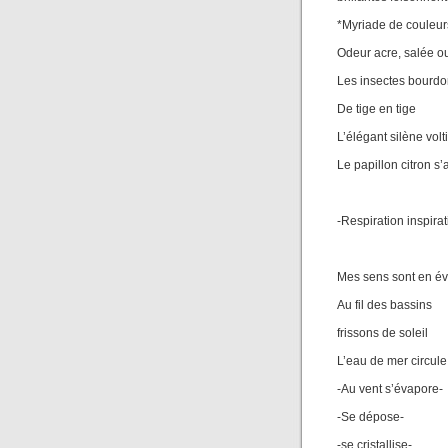
*Myriade de couleur
Odeur acre, salée 
Les insectes bourd
De tige en tige
L’élégant silène volt
Le papillon citron s’a
-Respiration inspirat
Mes sens sont en év
Au fil des bassins
frissons de soleil
L’eau de mer circule
-Au vent s’évapore-
-Se dépose-
-se cristallise-