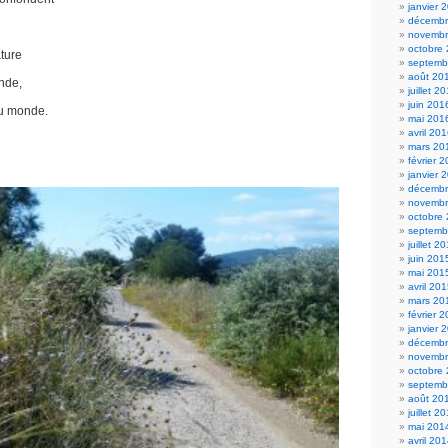
janvier 
décembr
novembr
octobre
ature
septemb
août 20
nde,
juillet 2
juin 201
au monde.
mai 201
avril 20
mars 20
février 
janvier 
décembr
novembr
octobre
septemb
juillet 2
juin 201
mai 201
avril 20
mars 20
février 
janvier 
décembr
novembr
octobre
septemb
août 20
juillet 2
mai 201
avril 20