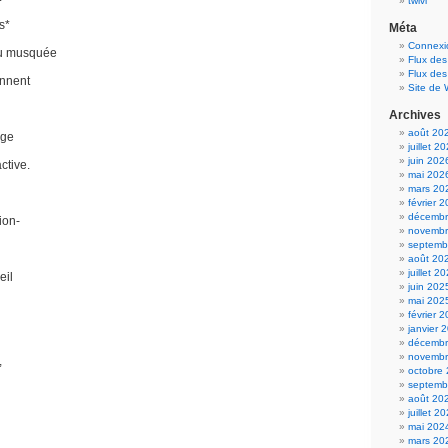
twivi
s*
Méta
Connexi
ou musquée
Flux des
Flux de
onnent
Site de
Archives
août 20
ige
juillet 2
juin 202
ctive.
mai 202
mars 20
février 
décembr
ion-
novembr
septemb
août 20
juillet 2
eil
juin 202
mai 202
février 
janvier 
décembr
novembr
,
octobre
septemb
août 20
juillet 2
mai 202
mars 20