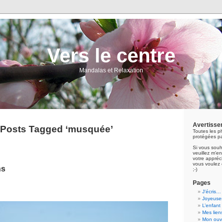
Vers le centre
Mandalas et Relaxation
Avertisse
Posts Tagged ‘musquée’
Toutes les p
protégées pa
Si vous souh
veuillez m'
votre appréci
vous voulez 
ns
;-)
Pages
J’écris…
Joyeuses
L’enfant
Mes lien
Mon ouvr