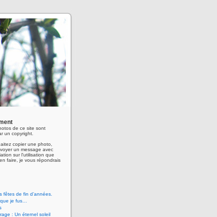
ment
hotos de ce site sont
r un copyright.
aitez copier une photo,
envoyer un message avec
ation sur l'utilisation que
en faire, je vous répondrais
 fêtes de fin d’années.
 que je fus…
s
age : Un éternel soleil