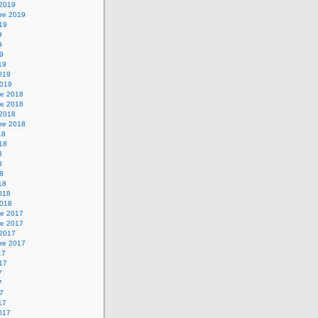
 2019
re 2019
019
9
9
19
19
2019
2019
e 2018
e 2018
 2018
re 2018
18
018
8
8
18
18
2018
2018
e 2017
e 2017
 2017
re 2017
17
017
7
7
17
17
2017