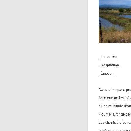
_Immersion_
_Respiration_
_Émotion_
Dans cet espace pr
flotte encore les mé
d’une multitude d’ou
-Tourne la ronde de 
Les chants d’oiseau
se répondent et se 