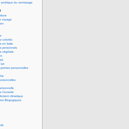
 poétique du vernissage
s
ulture
de voyage
ion
s
 coloriés
 en Italie
s personnels
s végétals
on
ssé
'art
peintes personnelles
hie
ersonnelles
ersonnelle
s Conseils
ement climatique
res Blogogiques
rld