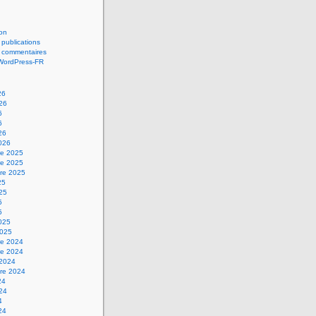
on
 publications
s commentaires
 WordPress-FR
26
026
6
6
26
2026
e 2025
e 2025
re 2025
25
025
5
5
2025
2025
e 2024
e 2024
 2024
re 2024
24
024
4
24