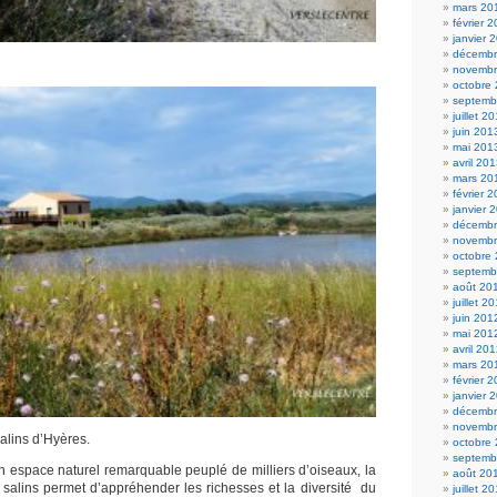
mars 20
février 
janvier 
décembr
novembr
octobre
septemb
juillet 2
juin 201
mai 201
avril 20
mars 20
février 
janvier 
décembr
novembr
octobre
septemb
août 20
juillet 2
juin 201
mai 201
avril 20
mars 20
février 
janvier 
décembr
novembr
alins d’Hyères.
octobre
septemb
 espace naturel remarquable peuplé de milliers d’oiseaux, la
août 20
alins permet d’appréhender les richesses et la diversité du
juillet 2