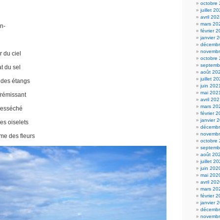
octobre
juillet 2
avril 20
mars 20
on-
février 
janvier 
décembr
novembr
 du ciel
octobre
septemb
t du sel
août 20
juillet 2
 des étangs
juin 202
mai 202
frémissant
avril 20
mars 20
desséché
février 
janvier 
es oiselets
décembr
novembr
me des fleurs
octobre
septemb
août 20
juillet 2
juin 202
mai 202
avril 20
mars 20
février 
janvier 
décembr
novembr