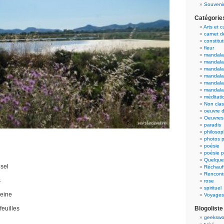
Souvenir
Catégorie
Arts et c
carnet 
constitut
fleur
mandala
mandala
mandalas
mandalas
mandala
mandala
méditati
Non cla
oeuvre d
Oeuvres 
paradis
philosop
photos p
poésie
poésie p
Quelque
sel
Réchauff
Rencont
s
rose
spirituel
reine
Voyages
feuilles
Blogoliste
geekswo
.