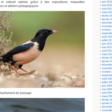
 et culturel salinier grâce à des expositions, maquettes
juin 201
mai 201
ces et ateliers pédagogiques.
avril 201
mars 20
février 
janvier 
décembr
novembr
octobre
septemb
août 20
juillet 2
juin 201
mai 201
avril 20
mars 20
février 
janvier 
décembr
novembr
octobre
septemb
août 20
juillet 2
juin 200
mai 200
ctuellement de passage
avril 20
mars 20
février 
janvier 
décembr
novembr