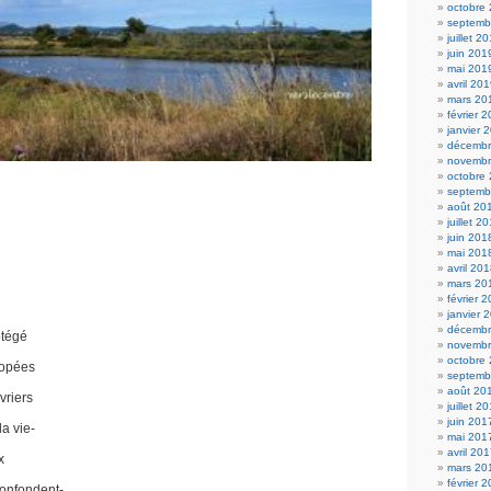
octobre
septemb
juillet 2
juin 201
mai 201
avril 20
mars 20
février 
janvier 
décembr
novembr
octobre
septemb
août 20
juillet 2
juin 201
mai 201
avril 20
mars 20
février 
janvier 
décembr
otégé
novembr
octobre
lopées
septemb
août 20
vriers
juillet 2
juin 201
la vie-
mai 201
avril 20
x
mars 20
février 
confondent-