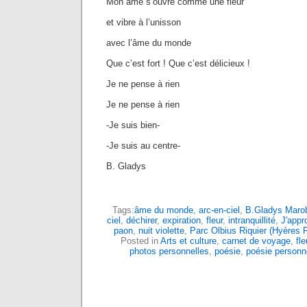
Mon âme s’ouvre comme une fleur
et vibre à l’unisson
avec l’âme du monde
Que c’est fort ! Que c’est délicieux !
Je ne pense à rien
Je ne pense à rien
-Je suis bien-
-Je suis au centre-
B. Gladys
Tags:
âme du monde
,
arc-en-ciel
,
B.Gladys Marobi
ciel
,
déchirer
,
expiration
,
fleur
,
intranquillité
,
J'appr
paon
,
nuit violette
,
Parc Olbius Riquier (Hyères 
Posted in
Arts et culture
,
carnet de voyage
,
fle
photos personnelles
,
poésie
,
poésie personn