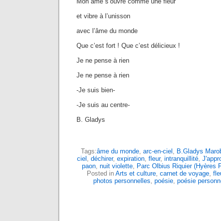
Mon âme s’ouvre comme une fleur
et vibre à l’unisson
avec l’âme du monde
Que c’est fort ! Que c’est délicieux !
Je ne pense à rien
Je ne pense à rien
-Je suis bien-
-Je suis au centre-
B. Gladys
Tags:
âme du monde
,
arc-en-ciel
,
B.Gladys Marobi
ciel
,
déchirer
,
expiration
,
fleur
,
intranquillité
,
J'appr
paon
,
nuit violette
,
Parc Olbius Riquier (Hyères 
Posted in
Arts et culture
,
carnet de voyage
,
fle
photos personnelles
,
poésie
,
poésie personn