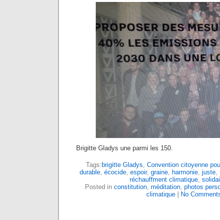
Brigitte Gladys une parmi les 150.
Tags:
brigitte Gladys
,
Convention citoyenne pour
durable
,
écocide
,
espoir
,
graine
,
harmonie
,
juste
,
réchauffment climatique
,
solida
Posted in
constitution
,
méditation
,
photos pers
climatique
|
No Comments