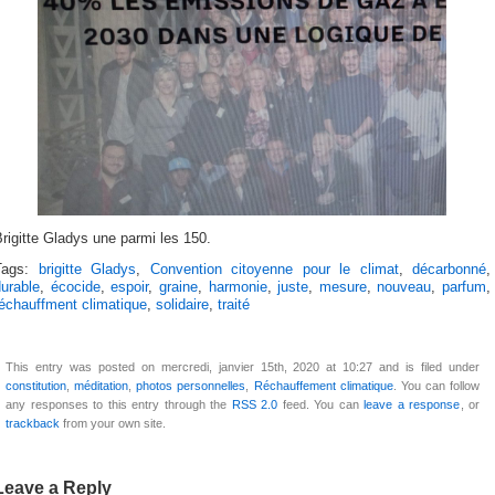
rigitte Gladys une parmi les 150.
Tags:
brigitte Gladys
,
Convention citoyenne pour le climat
,
décarbonné
,
urable
,
écocide
,
espoir
,
graine
,
harmonie
,
juste
,
mesure
,
nouveau
,
parfum
,
réchauffment climatique
,
solidaire
,
traité
This entry was posted on mercredi, janvier 15th, 2020 at 10:27 and is filed under
constitution
,
méditation
,
photos personnelles
,
Réchauffement climatique
. You can follow
any responses to this entry through the
RSS 2.0
feed. You can
leave a response
, or
trackback
from your own site.
Leave a Reply