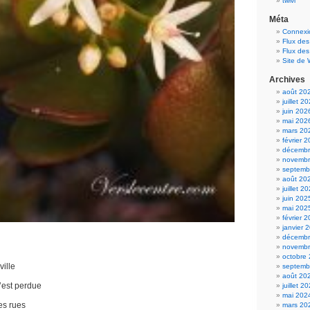
twivi
Méta
Connexi
Flux des
Flux de
Site de
Archives
août 20
juillet 2
juin 202
mai 202
mars 20
février 
décembr
novembr
septemb
août 20
juillet 2
juin 202
mai 202
février 
janvier 
décembr
u
novembr
octobre
ville
septemb
août 20
s’est perdue
juillet 2
mai 202
es rues
mars 20