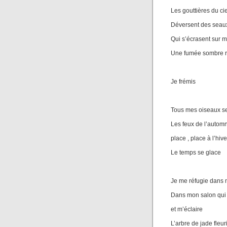
Les gouttières du cie
Déversent des seaux
Qui s’écrasent sur 
Une fumée sombre ra
Je frémis
Tous mes oiseaux se
Les feux de l’autom
place , place à l’hive
Le temps se glace
Je me réfugie dans
Dans mon salon qui 
et m’éclaire
L’arbre de jade fleuri