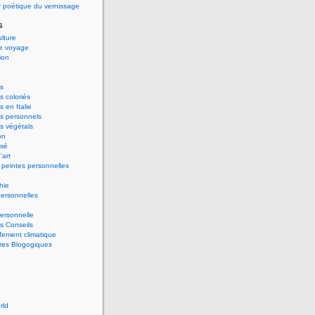
 poétique du vernissage
s
ulture
de voyage
ion
s
 coloriés
 en Italie
s personnels
s végétals
on
ssé
'art
peintes personnelles
hie
ersonnelles
ersonnelle
s Conseils
ement climatique
res Blogogiques
rld