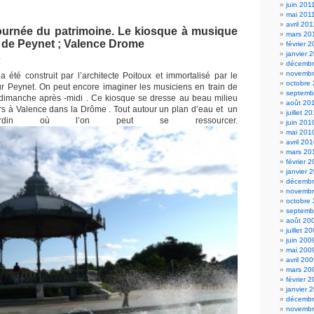
juin 201
mai 201
avril 201
Journée du patrimoine. Le kiosque à musique
mars 20
de Peynet ; Valence Drome
février 
janvier 
1
décembr
novembr
 a été construit par l’architecte Poitoux et immortalisé par le
octobre
ur Peynet. On peut encore imaginer les musiciens en train de
septemb
dimanche après -midi . Ce kiosque se dresse au beau milieu
août 20
s à Valence dans la Drôme . Tout autour un plan d’eau et un
juillet 2
jardin où l’on peut se ressourcer.
juin 201
mai 201
avril 20
mars 20
février 
janvier 
décembr
novembr
octobre
septemb
août 20
juillet 2
juin 200
mai 200
avril 20
mars 20
février 
janvier 
décembr
novembr