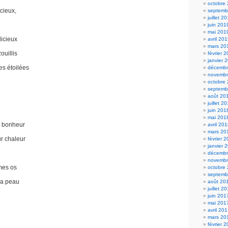
octobre
cieux,
septemb
juillet 2
juin 201
mai 201
licieux
avril 20
mars 20
ouillis
février 
janvier 
es étoilées
décembr
novembr
octobre
septemb
août 20
juillet 2
juin 201
mai 201
e bonheur
avril 20
mars 20
ur chaleur
février 
janvier 
décembr
novembr
mes os
octobre
septemb
ma peau
août 20
juillet 2
juin 201
mai 201
avril 20
mars 20
février 