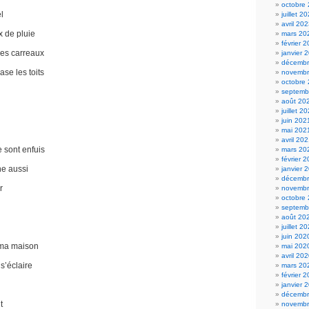
octobre
l
juillet 2
avril 20
 de pluie
mars 20
février 
mes carreaux
janvier 
décembr
se les toits
novembr
octobre
septemb
août 20
juillet 2
juin 202
mai 202
avril 20
 sont enfuis
mars 20
février 
ne aussi
janvier 
décembr
r
novembr
octobre
septemb
août 20
juillet 2
juin 202
 ma maison
mai 202
avril 20
s’éclaire
mars 20
février 
janvier 
décembr
t
novembr