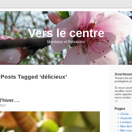
Vers le centre
Mandalas et Relaxation
Avertisse
Posts Tagged ‘délicieux’
Toutes les p
protégées pa
Si vous souh
veuillez m'
votre appréci
vous voulez 
l’hiver….
;-)
2017
Pages
J’écris…
Joyeuses
L’enfant
Mes lien
Mon ouvr