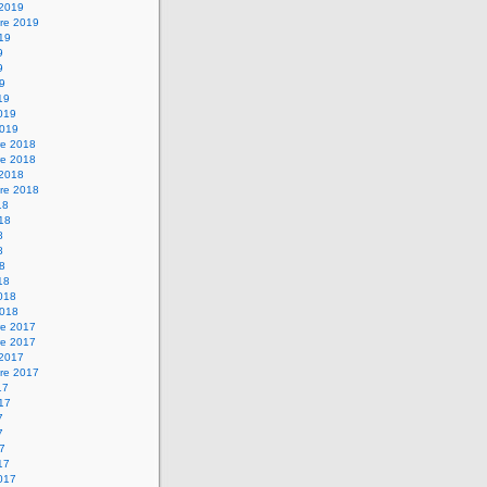
 2019
re 2019
019
9
9
19
19
2019
2019
e 2018
e 2018
 2018
re 2018
18
018
8
8
18
18
2018
2018
e 2017
e 2017
 2017
re 2017
17
017
7
7
17
17
2017