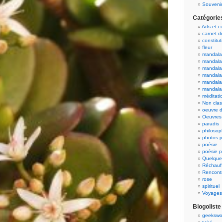
Souvenir
Catégorie
Arts et c
carnet 
constitut
fleur
mandala
mandala
mandalas
mandalas
mandala
mandala
méditati
Non cla
oeuvre d
Oeuvres 
paradis
philosop
photos p
poésie
poésie p
Quelque
Réchauff
Rencont
rose
spirituel
Voyages
Blogoliste
geekswo