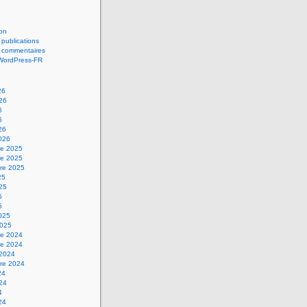
on
 publications
s commentaires
 WordPress-FR
26
026
6
6
26
2026
e 2025
e 2025
re 2025
25
025
5
5
2025
2025
e 2024
e 2024
 2024
re 2024
24
024
4
24