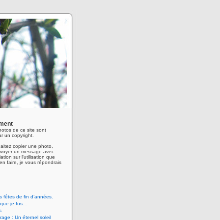
ment
hotos de ce site sont
r un copyright.
aitez copier une photo,
envoyer un message avec
ation sur l'utilisation que
en faire, je vous répondrais
 fêtes de fin d’années.
 que je fus…
s
age : Un éternel soleil