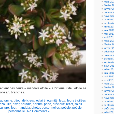
mars 20
février 
janvier 
décembr
novembr
octobre
septemb
juillet 2
juin 201
mai 201
avril 20
mars 20
février 
janvier 
décembr
novembr
octobre
septemb
août 20
juillet 2
juin 201
mai 201
avril 20
mars 20
février 
entent des fleurs « mandala étoile » à l’intérieur de l’étoile se
janvier 
oile à 5 branches.
décembr
novembr
automne
,
bijou
,
délicieux
,
éclairé
,
éternité
,
feux
,
fleurs étoilées
octobre
azouillis
,
hiver
,
paradis
,
parfum
,
porte
,
précieux
,
reflet
,
soleil
septemb
culture
,
fleur
,
mandala
,
photos personnelles
,
poésie
,
poésie
août 20
personnelle
|
No Comments »
juillet 2