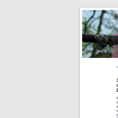
«
I
d