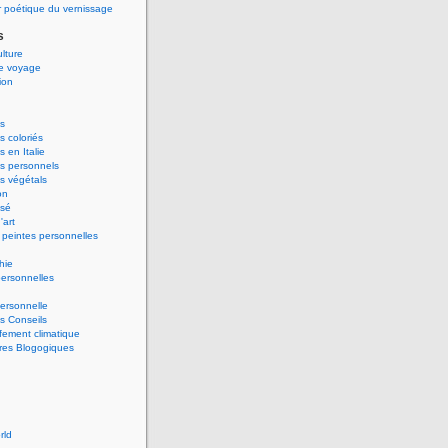
 poétique du vernissage
s
ulture
de voyage
ion
s
 coloriés
 en Italie
s personnels
s végétals
on
ssé
'art
peintes personnelles
hie
ersonnelles
ersonnelle
s Conseils
ement climatique
res Blogogiques
rld