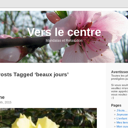
Vers le centre
Mandalas et Relaxation
Avertisse
osts Tagged ‘beaux jours’
Toutes les p
protégées pa
Si vous souh
veuillez m'
votre appréci
vous voulez 
mne
;-)
th, 2015
Pages
J’écris…
Joyeuses
L’enfant
Mes lien
Mon ouvr