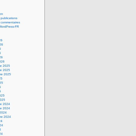
on
 publications
s commentaires
 WordPress-FR
26
026
6
6
26
2026
e 2025
e 2025
re 2025
25
025
5
5
2025
2025
e 2024
e 2024
 2024
re 2024
24
024
4
24