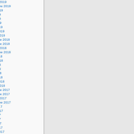
 2019
re 2019
019
9
9
19
19
2019
2019
e 2018
e 2018
 2018
re 2018
18
018
8
8
18
18
2018
2018
e 2017
e 2017
 2017
re 2017
17
017
7
7
17
17
2017