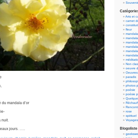
Souvenir
Catégorie
Arts et c
carnet 
constitut
fleur
mandala
mandala
mandalas
mandalas
mandala
mandala
méditati
Non cla
oeuvre d
Oeuvres 
e
paradis
philosop
,
photos p
poésie
poésie p
Quelque
té du mandala d’or
Réchauff
Rencont
ie-
rose
spirituel
 nuit.
Voyages
Blogoliste
beaux jours. …..
geekswo