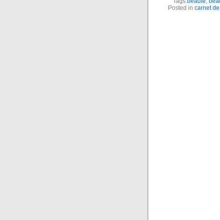
Tags:
beauté
,
beau
Posted in
carnet d