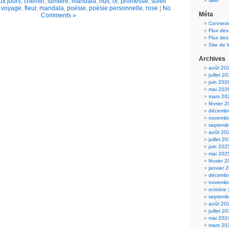
x jours
,
chemin
,
lumière
,
mandala
,
nuit
,
or
,
promesse
,
soleil
twivi
e voyage
,
fleur
,
mandala
,
poésie
,
poésie personnelle
,
rose
|
No
Méta
Comments »
Connexi
Flux des
Flux de
Site de
Archives
août 20
juillet 2
juin 202
mai 202
mars 20
février 
décembr
novembr
septemb
août 20
juillet 2
juin 202
mai 202
février 
janvier 
décembr
novembr
octobre
septemb
août 20
juillet 2
mai 202
mars 20