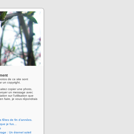
ment
hotos de ce site sont
r un copyright.
aitez copier une photo,
envoyer un message avec
ation sur l'utilisation que
en faire, je vous répondrais
 fêtes de fin d’années.
 que je fus…
s
age : Un éternel soleil